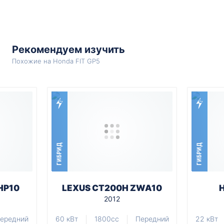
Рекомендуем изучить
Похожие на Honda FIT GP5
ГИБРИД
ГИБРИД
HP10
LEXUS CT200H ZWA10
2012
ередний
60 кВт
1800cc
Передний
22 кВт