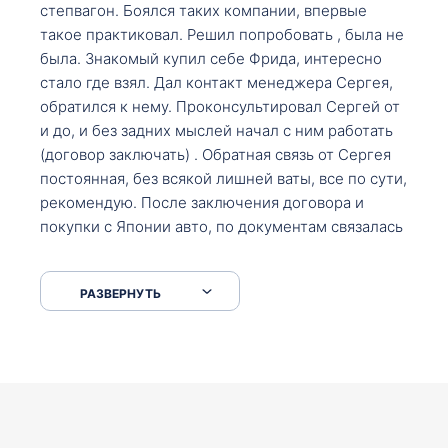
степвагон. Боялся таких компании, впервые
такое практиковал. Решил попробовать , была не
была. Знакомый купил себе Фрида, интересно
стало где взял. Дал контакт менеджера Сергея,
обратился к нему. Проконсультировал Сергей от
и до, и без задних мыслей начал с ним работать
(договор заключать) . Обратная связь от Сергея
постоянная, без всякой лишней ваты, все по сути,
рекомендую. После заключения договора и
покупки с Японии авто, по документам связалась
со мной Мария, все подсказала, куда, что и как,
что заполнить, куда зайти, образцы и т.д. После
РАЗВЕРНУТЬ
приехал за авто. Меня тепло встретили Сергей с
Марией. Автомобиль забрал, все супер. Спасибо
вам большое. Буду еще обращаться.