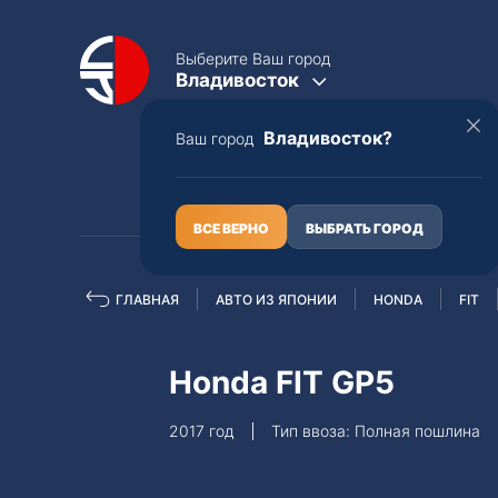
Выберите Ваш город
Владивосток
Владивосток?
Ваш город
КАТАЛОГ
О НАС
ВСЕ ВЕРНО
ВЫБРАТЬ ГОРОД
ГЛАВНАЯ
АВТО ИЗ ЯПОНИИ
HONDA
FIT
Полная пошлина
ЦЕЛЫЕ АВТО С ПТС
Honda FIT GP5
Toyota
Lexus
2017 год
Тип ввоза: Полная пошлина
Nissan
Mercedes-B