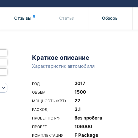
Honda
Mercedes-
Mazda
BMW
8
Отзывы
Статьи
Обзоры
Mitsubishi
Audi
Subaru
Daihatsu
Suzuki
Краткое описание
Характеристик автомобиля
2017
ГОД
1500
ОБЪЕМ
22
МОЩНОСТЬ (КВТ)
3.1
РАСХОД
без пробега
ПРОБЕГ ПО РФ
106000
ПРОБЕГ
F Package
КОМПЛЕКТАЦИЯ