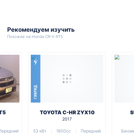
Рекомендуем изучить
Похожие на Honda CR-V RT5
ГИБРИД
T5
TOYOTA C-HR ZYX10
S
2017
Передний
53 кВт
1800cc
Передний
Бензи