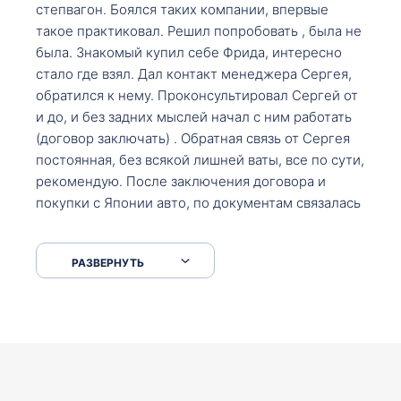
степвагон. Боялся таких компании, впервые
такое практиковал. Решил попробовать , была не
была. Знакомый купил себе Фрида, интересно
стало где взял. Дал контакт менеджера Сергея,
обратился к нему. Проконсультировал Сергей от
и до, и без задних мыслей начал с ним работать
(договор заключать) . Обратная связь от Сергея
постоянная, без всякой лишней ваты, все по сути,
рекомендую. После заключения договора и
покупки с Японии авто, по документам связалась
со мной Мария, все подсказала, куда, что и как,
что заполнить, куда зайти, образцы и т.д. После
РАЗВЕРНУТЬ
приехал за авто. Меня тепло встретили Сергей с
Марией. Автомобиль забрал, все супер. Спасибо
вам большое. Буду еще обращаться.