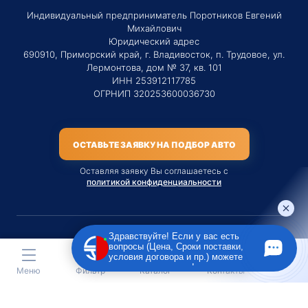
Индивидуальный предприниматель Поротников Евгений
Михайлович
Юридический адрес
690910, Приморский край, г. Владивосток, п. Трудовое, ул.
Лермонтова, дом № 37, кв. 101
ИНН 253912117785
ОГРНИП 320253600036730
ОСТАВЬТЕ ЗАЯВКУ НА ПОДБОР АВТО
Оставляя заявку Вы соглашаетесь с
политикой конфиденциальности
Здравствуйте! Если у вас есть
вопросы (Цена, Сроки поставки,
Материалы данного сайта являются публичной офертой
условия договора и пр.) можете
только на услугу сопровождения Агентом приобретения
задать их мне в чат!
Меню
Фильтр
Каталог
Контакты
транспортного средства Клиентом.
Во всех остальных случаях сайт носит исключительно