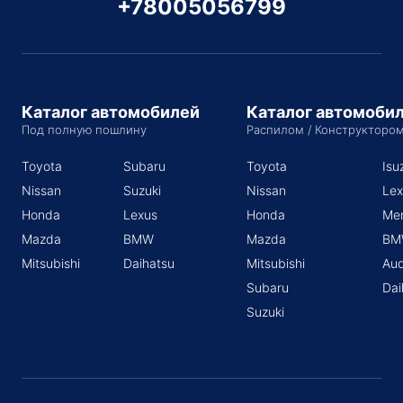
+78005056799
Каталог автомобилей
Каталог автомоби
Под полную пошлину
Распилом / Конструкторо
Toyota
Subaru
Toyota
Isu
Nissan
Suzuki
Nissan
Lex
Honda
Lexus
Honda
Me
Mazda
BMW
Mazda
BM
Mitsubishi
Daihatsu
Mitsubishi
Aud
Subaru
Dai
Suzuki