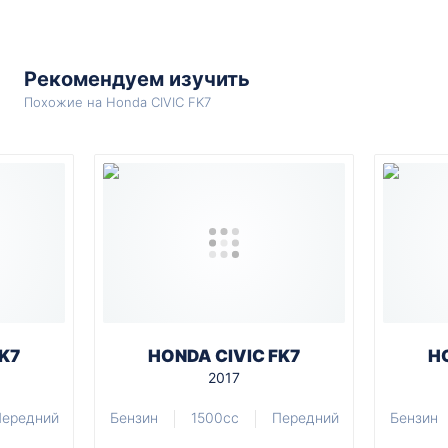
Рекомендуем изучить
Похожие на Honda CIVIC FK7
K7
HONDA CIVIC FK7
H
2017
ередний
Бензин
1500cc
Передний
Бензин