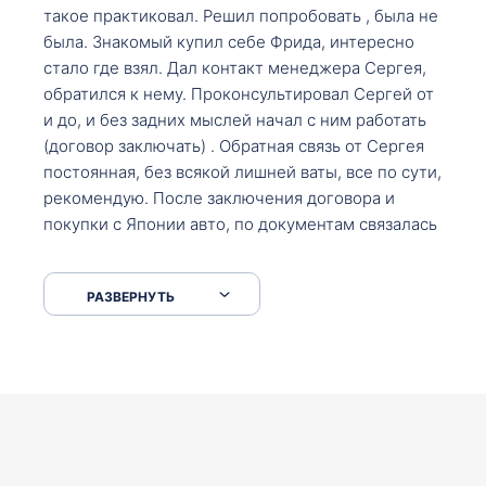
такое практиковал. Решил попробовать , была не
была. Знакомый купил себе Фрида, интересно
стало где взял. Дал контакт менеджера Сергея,
обратился к нему. Проконсультировал Сергей от
и до, и без задних мыслей начал с ним работать
(договор заключать) . Обратная связь от Сергея
постоянная, без всякой лишней ваты, все по сути,
рекомендую. После заключения договора и
покупки с Японии авто, по документам связалась
со мной Мария, все подсказала, куда, что и как,
что заполнить, куда зайти, образцы и т.д. После
РАЗВЕРНУТЬ
приехал за авто. Меня тепло встретили Сергей с
Марией. Автомобиль забрал, все супер. Спасибо
вам большое. Буду еще обращаться.