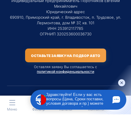
Индивидуальный предприниматель Поротников Евгений
Михайлович
Юридический адрес
690910, Приморский край, г. Владивосток, п. Трудовое, ул.
Лермонтова, дом № 37, кв. 101
ИНН 253912117785
ОГРНИП 320253600036730
ОСТАВЬТЕ ЗАЯВКУ НА ПОДБОР АВТО
Оставляя заявку Вы соглашаетесь с
политикой конфиденциальности
Здравствуйте! Если у вас есть
вопросы (Цена, Сроки поставки,
Материалы данного сайта являются публичной офертой
условия договора и пр.) можете
только на услугу сопровождения Агентом приобретения
задать их мне в чат!
Меню
Фильтр
Каталог
Контакты
транспортного средства Клиентом.
Во всех остальных случаях сайт носит исключительно
информационный характер.