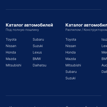
Каталог автомобилей
Каталог автомоби
Под полную пошлину
Распилом / Конструкторо
Toyota
Subaru
Toyota
Isu
Nissan
Suzuki
Nissan
Lex
Honda
Lexus
Honda
Me
Mazda
BMW
Mazda
BM
Mitsubishi
Daihatsu
Mitsubishi
Aud
Subaru
Dai
Suzuki