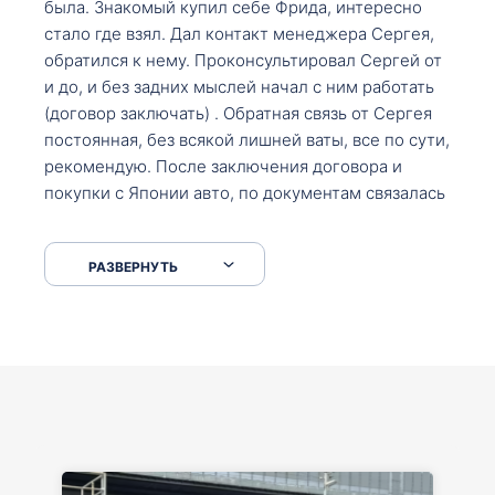
была. Знакомый купил себе Фрида, интересно
стало где взял. Дал контакт менеджера Сергея,
обратился к нему. Проконсультировал Сергей от
и до, и без задних мыслей начал с ним работать
(договор заключать) . Обратная связь от Сергея
постоянная, без всякой лишней ваты, все по сути,
рекомендую. После заключения договора и
покупки с Японии авто, по документам связалась
со мной Мария, все подсказала, куда, что и как,
что заполнить, куда зайти, образцы и т.д. После
РАЗВЕРНУТЬ
приехал за авто. Меня тепло встретили Сергей с
Марией. Автомобиль забрал, все супер. Спасибо
вам большое. Буду еще обращаться.