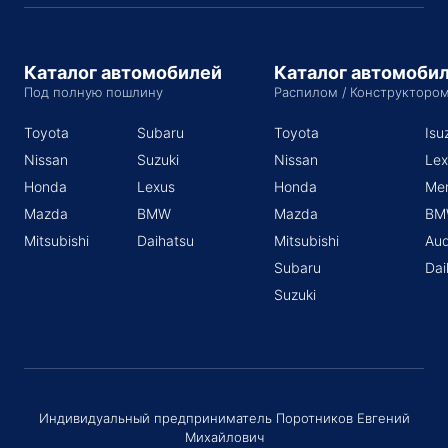
Каталог автомобилей
Каталог автомоби
Под полную пошлину
Распилом / Конструкторо
Toyota
Subaru
Toyota
Isu
Nissan
Suzuki
Nissan
Lex
Honda
Lexus
Honda
Me
Mazda
BMW
Mazda
BM
Mitsubishi
Daihatsu
Mitsubishi
Aud
Subaru
Dai
Suzuki
Индивидуальный предприниматель Поротников Евгений
Михайлович