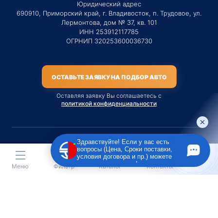
Юридический адрес
690910, Приморский край, г. Владивосток, п. Трудовое, ул.
Лермонтова, дом № 37, кв. 101
ИНН 253912117785
ОГРНИП 320253600036730
ОСТАВЬТЕ ЗАЯВКУ НА ПОДБОР АВТО
Оставляя заявку Вы соглашаетесь с
политикой конфиденциальности
Здравствуйте! Если у вас есть
вопросы (Цена, Сроки поставки,
Материалы данного сайта являются публичной офертой
условия договора и пр.) можете
только на услугу сопровождения Агентом приобретения
задать их мне в чат!
Меню
Фильтр
Каталог
Контакты
транспортного средства Клиентом.
Во всех остальных случаях сайт носит исключительно
информационный характер.