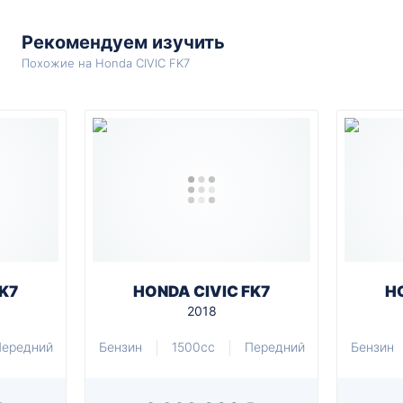
Рекомендуем изучить
Похожие на Honda CIVIC FK7
K7
HONDA CIVIC FK7
H
2018
ередний
Бензин
1500cc
Передний
Бензин