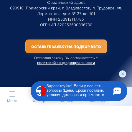
Юридический адрес
690910, Приморский край, г. Владивосток, п. Трудовое, ул.
Лермонтова, дом № 37, кв. 101
ИНН 253912117785
ОГРНИП 320253600036730
ОСТАВЬТЕ ЗАЯВКУ НА ПОДБОР АВТО
Оставляя заявку Вы соглашаетесь с
политикой конфиденциальности
Здравствуйте! Если у вас есть
вопросы (Цена, Сроки поставки,
Материалы данного сайта являются публичной офертой
условия договора и пр.) можете
только на услугу сопровождения Агентом приобретения
задать их мне в чат!
Меню
Фильтр
Каталог
Контакты
транспортного средства Клиентом.
Во всех остальных случаях сайт носит исключительно
информационный характер.