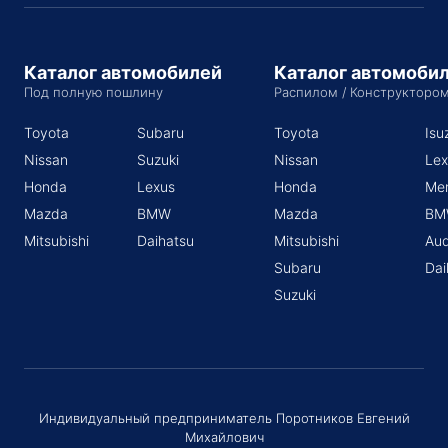
Каталог автомобилей
Каталог автомоби
Под полную пошлину
Распилом / Конструкторо
Toyota
Subaru
Toyota
Isu
Nissan
Suzuki
Nissan
Lex
Honda
Lexus
Honda
Me
Mazda
BMW
Mazda
BM
Mitsubishi
Daihatsu
Mitsubishi
Aud
Subaru
Dai
Suzuki
Индивидуальный предприниматель Поротников Евгений
Михайлович