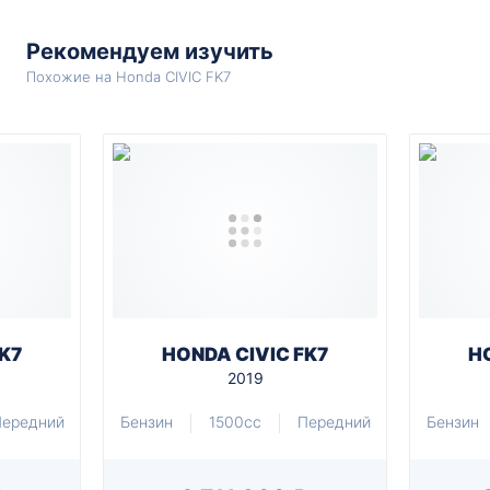
Рекомендуем изучить
Похожие на Honda CIVIC FK7
K7
HONDA CIVIC FK7
H
2019
ередний
Бензин
1500cc
Передний
Бензин