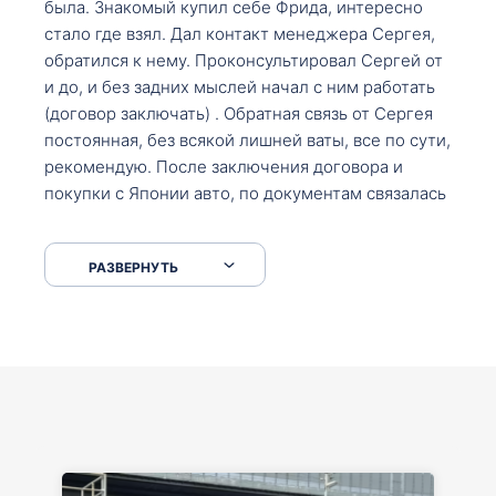
была. Знакомый купил себе Фрида, интересно
стало где взял. Дал контакт менеджера Сергея,
обратился к нему. Проконсультировал Сергей от
и до, и без задних мыслей начал с ним работать
(договор заключать) . Обратная связь от Сергея
постоянная, без всякой лишней ваты, все по сути,
рекомендую. После заключения договора и
покупки с Японии авто, по документам связалась
со мной Мария, все подсказала, куда, что и как,
что заполнить, куда зайти, образцы и т.д. После
РАЗВЕРНУТЬ
приехал за авто. Меня тепло встретили Сергей с
Марией. Автомобиль забрал, все супер. Спасибо
вам большое. Буду еще обращаться.