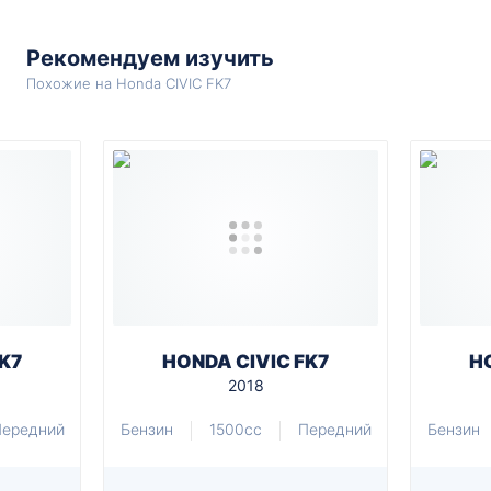
Рекомендуем изучить
Похожие на Honda CIVIC FK7
K7
HONDA CIVIC FK7
H
2018
ередний
Бензин
1500cc
Передний
Бензин