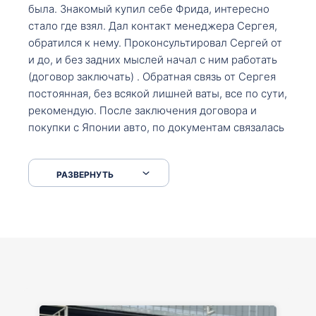
была. Знакомый купил себе Фрида, интересно
стало где взял. Дал контакт менеджера Сергея,
обратился к нему. Проконсультировал Сергей от
и до, и без задних мыслей начал с ним работать
(договор заключать) . Обратная связь от Сергея
постоянная, без всякой лишней ваты, все по сути,
рекомендую. После заключения договора и
покупки с Японии авто, по документам связалась
со мной Мария, все подсказала, куда, что и как,
что заполнить, куда зайти, образцы и т.д. После
РАЗВЕРНУТЬ
приехал за авто. Меня тепло встретили Сергей с
Марией. Автомобиль забрал, все супер. Спасибо
вам большое. Буду еще обращаться.