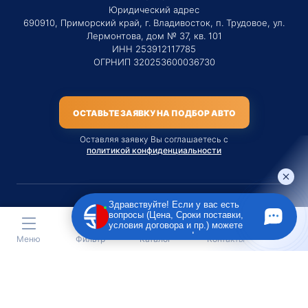
Юридический адрес
690910, Приморский край, г. Владивосток, п. Трудовое, ул.
Лермонтова, дом № 37, кв. 101
ИНН 253912117785
ОГРНИП 320253600036730
ОСТАВЬТЕ ЗАЯВКУ НА ПОДБОР АВТО
Оставляя заявку Вы соглашаетесь с
политикой конфиденциальности
Здравствуйте! Если у вас есть
вопросы (Цена, Сроки поставки,
Материалы данного сайта являются публичной офертой
условия договора и пр.) можете
только на услугу сопровождения Агентом приобретения
задать их мне в чат!
Меню
Фильтр
Каталог
Контакты
транспортного средства Клиентом.
Во всех остальных случаях сайт носит исключительно
информационный характер.