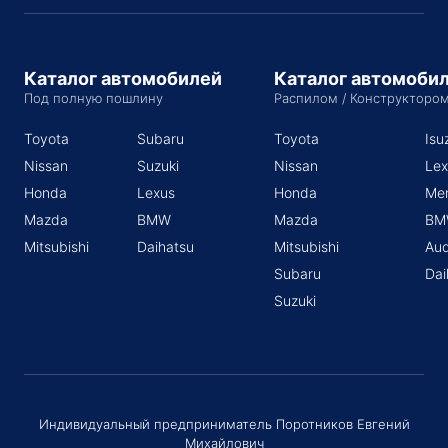
Каталог автомобилей
Каталог автомоби
Под полную пошлину
Распилом / Конструкторо
Toyota
Subaru
Toyota
Isu
Nissan
Suzuki
Nissan
Lex
Honda
Lexus
Honda
Me
Mazda
BMW
Mazda
BM
Mitsubishi
Daihatsu
Mitsubishi
Aud
Subaru
Dai
Suzuki
Индивидуальный предприниматель Поротников Евгений
Михайлович