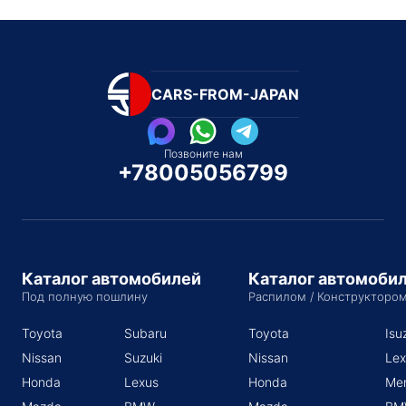
CARS-FROM-JAPAN
Позвоните нам
+78005056799
Каталог автомобилей
Каталог автомоби
Под полную пошлину
Распилом / Конструкторо
Toyota
Subaru
Toyota
Isu
Nissan
Suzuki
Nissan
Lex
Honda
Lexus
Honda
Me