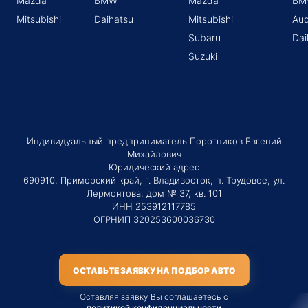
Mazda
BMW
Mazda
BM
Mitsubishi
Daihatsu
Mitsubishi
Aud
Subaru
Dai
Suzuki
Индивидуальный предприниматель Поротников Евгений
Михайлович
Юридический адрес
690910, Приморский край, г. Владивосток, п. Трудовое, ул.
Лермонтова, дом № 37, кв. 101
ИНН 253912117785
ОГРНИП 320253600036730
ОСТАВЬТЕ ЗАЯВКУ НА ПОДБОР АВТО
Оставляя заявку Вы соглашаетесь с
политикой конфиденциальности