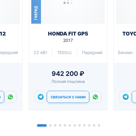
ГИБРИД
12
HONDA FIT GP5
TOYO
2017
Передний
22 кВт
1500cc
Передний
Бензин
942 200 ₽
Полная пошлина
И
СВЯЗАТЬСЯ С НАМИ