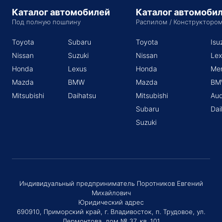
Каталог автомобилей
Каталог автомоби
Под полную пошлину
Распилом / Конструкторо
Toyota
Subaru
Toyota
Isu
Nissan
Suzuki
Nissan
Lex
Honda
Lexus
Honda
Me
Mazda
BMW
Mazda
BM
Mitsubishi
Daihatsu
Mitsubishi
Aud
Subaru
Dai
Suzuki
Индивидуальный предприниматель Поротников Евгений
Михайлович
Юридический адрес
690910, Приморский край, г. Владивосток, п. Трудовое, ул.
Лермонтова, дом № 37, кв. 101