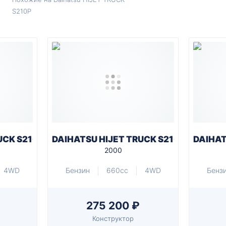
S210P
UCK S210P
DAIHATSU HIJET TRUCK S210P
DAIHAT
2000
4WD
Бензин
660cc
4WD
Бенз
275 200 ₽
Конструктор