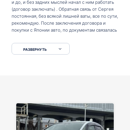
и до, и без задних мыслей начал с ним работать
(договор заключать) . Обратная связь от Сергея
постоянная, без всякой лишней ваты, все по сути,
рекомендую. После заключения договора и
покупки с Японии авто, по документам связалась
со мной Мария, все подсказала, куда, что и как,
что заполнить, куда зайти, образцы и т.д. После
РАЗВЕРНУТЬ
приехал за авто. Меня тепло встретили Сергей с
Марией. Автомобиль забрал, все супер. Спасибо
вам большое. Буду еще обращаться.