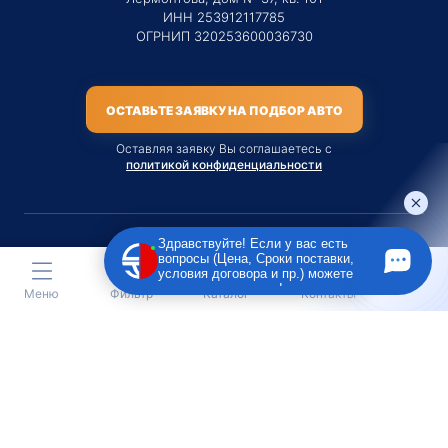
ИНН 253912117785
ОГРНИП 320253600036730
ОСТАВЬТЕ ЗАЯВКУ НА ПОДБОР АВТО
Оставляя заявку Вы соглашаетесь с
политикой конфиденциальности
Здравствуйте! Если у вас есть
вопросы (Цена, Сроки поставки,
Материалы данного сайта являются публичной офертой
условия договора и пр.) можете
только на услугу сопровождения Агентом приобретения
задать их мне в чат!
Меню
Фильтр
Каталог
Контакты
транспортного средства Клиентом.
Во всех остальных случаях сайт носит исключительно
информационный характер.
Creative Custom
Разработка сайта