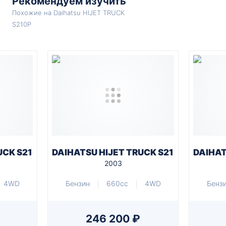
Рекомендуем изучить
Похожие на Daihatsu HIJET TRUCK
S210P
UCK S210P
DAIHATSU HIJET TRUCK S210P
DAIHAT
2003
4WD
Бензин
660cc
4WD
Бенз
246 200 ₽