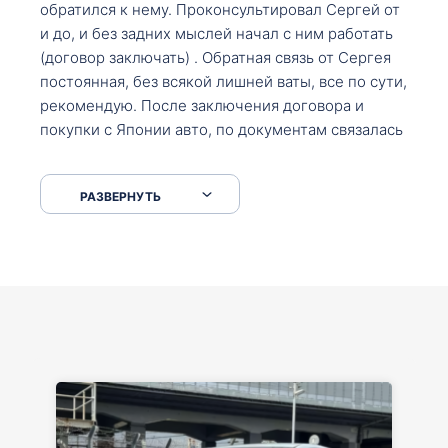
обратился к нему. Проконсультировал Сергей от
и до, и без задних мыслей начал с ним работать
(договор заключать) . Обратная связь от Сергея
постоянная, без всякой лишней ваты, все по сути,
рекомендую. После заключения договора и
покупки с Японии авто, по документам связалась
со мной Мария, все подсказала, куда, что и как,
что заполнить, куда зайти, образцы и т.д. После
РАЗВЕРНУТЬ
приехал за авто. Меня тепло встретили Сергей с
Марией. Автомобиль забрал, все супер. Спасибо
вам большое. Буду еще обращаться.