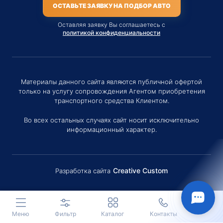
ОСТАВЬТЕ ЗАЯВКУ НА ПОДБОР АВТО
Оставляя заявку Вы соглашаетесь с
политикой конфиденциальности
Материалы данного сайта являются публичной офертой
только на услугу сопровождения Агентом приобретения
транспортного средства Клиентом.
Во всех остальных случаях сайт носит исключительно
информационный характер.
Creative Custom
Разработка сайта
Здравствуйте! Если у вас есть
вопросы (Цена, Сроки поставки,
условия договора и пр.) можете
задать их мне в чат!
Меню
Фильтр
Каталог
Контакты