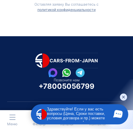
Оставляя заявку Вы соглашаетесь с
политикой конфиденциальности
CARS-FROM-JAPAN
Позвоните нам
+78005056799
Здравствуйте! Если у вас есть
вопросы (Цена, Сроки поставки,
условия договора и пр.) можете
Каталог автомобилей
Каталог автомоби
задать их мне в чат!
Меню
Фильтр
Каталог
Контакты
Под полную пошлину
Распилом / Конструкторо