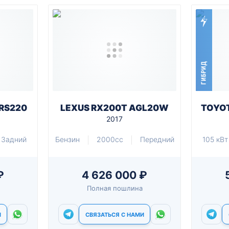
ГИБРИД
RS220
LEXUS RX200T AGL20W
TOYO
2017
Задний
Бензин
2000cc
Передний
105 кВт
₽
4 626 000 ₽
Полная пошлина
И
СВЯЗАТЬСЯ С НАМИ