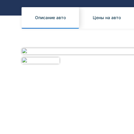
Honda
Daihatsu
Mazda
Tesla
Описание авто
Цены на авто
Suzuki
Mitsubishi
Subaru