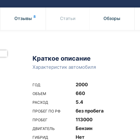
Honda
Mercedes-
Mazda
BMW
8
Отзывы
Статьи
Обзоры
Mitsubishi
Audi
Subaru
Daihatsu
Suzuki
Краткое описание
Характеристик автомобиля
2000
ГОД
660
ОБЪЕМ
5.4
РАСХОД
без пробега
ПРОБЕГ ПО РФ
113000
ПРОБЕГ
Бензин
ДВИГАТЕЛЬ
Нет
ГИБРИД