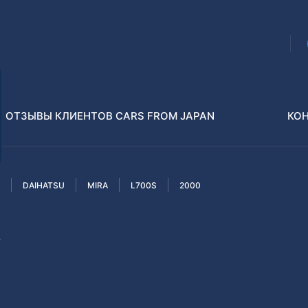
ОТЗЫВЫ КЛИЕНТОВ CARS FROM JAPAN
КО
DAIHATSU
MIRA
L700S
2000
Распилы и конструкторы
В РАЗБОР БЕЗ ПТС
S
Toyota
Isuzu
enz
Nissan
Lexus