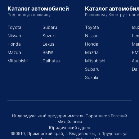
Каталог автомобилей
Каталог автомоби
Под полную пошлину
Распилом / Конструкторо
Toyota
Subaru
Toyota
Isu
Nissan
Suzuki
Nissan
Lex
Honda
Lexus
Honda
Me
Mazda
BMW
Mazda
BM
Mitsubishi
Daihatsu
Mitsubishi
Aud
Subaru
Dai
Suzuki
Индивидуальный предприниматель Поротников Евгений
Михайлович
Юридический адрес
690910, Приморский край, г. Владивосток, п. Трудовое, ул.