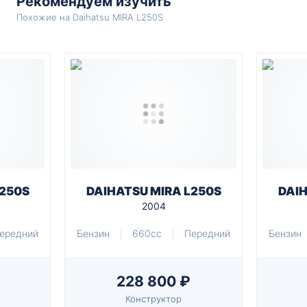
Рекомендуем изучить
Похожие на Daihatsu MIRA L250S
L250S
DAIHATSU MIRA L250S
DAIH
2004
ередний
Бензин
660cc
Передний
Бензин
228 800 ₽
Конструктор