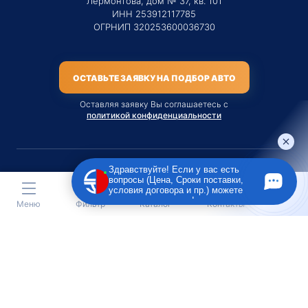
Лермонтова, дом № 37, кв. 101
ИНН 253912117785
ОГРНИП 320253600036730
ОСТАВЬТЕ ЗАЯВКУ НА ПОДБОР АВТО
Оставляя заявку Вы соглашаетесь с
политикой конфиденциальности
Здравствуйте! Если у вас есть
вопросы (Цена, Сроки поставки,
Материалы данного сайта являются публичной офертой
условия договора и пр.) можете
только на услугу сопровождения Агентом приобретения
задать их мне в чат!
Меню
Фильтр
Каталог
Контакты
транспортного средства Клиентом.
Во всех остальных случаях сайт носит исключительно
информационный характер.
Creative Custom
Разработка сайта