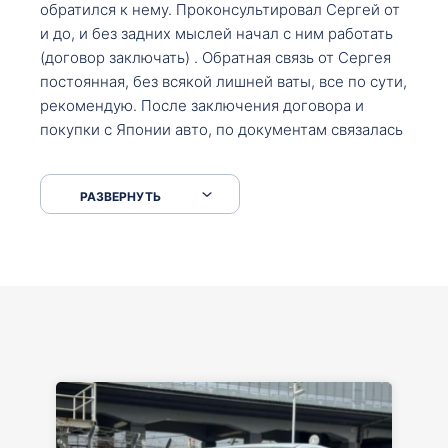
обратился к нему. Проконсультировал Сергей от
и до, и без задних мыслей начал с ним работать
(договор заключать) . Обратная связь от Сергея
постоянная, без всякой лишней ваты, все по сути,
рекомендую. После заключения договора и
покупки с Японии авто, по документам связалась
со мной Мария, все подсказала, куда, что и как,
что заполнить, куда зайти, образцы и т.д. После
РАЗВЕРНУТЬ
приехал за авто. Меня тепло встретили Сергей с
Марией. Автомобиль забрал, все супер. Спасибо
вам большое. Буду еще обращаться.