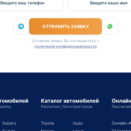
Введите ваш телефон
Введите вашe имя
ОТПРАВИТЬ ЗАЯВКУ
Оставляя заявку Вы соглашаетесь с
политикой конфиденциальности
втомобилей
Каталог автомобилей
Онлайн
шлину
Распилом / Конструктором
Рассчитай
Subaru
Toyota
Isuzu
Онлайн-А
Suzuki
Nissan
Lexus
Статисти