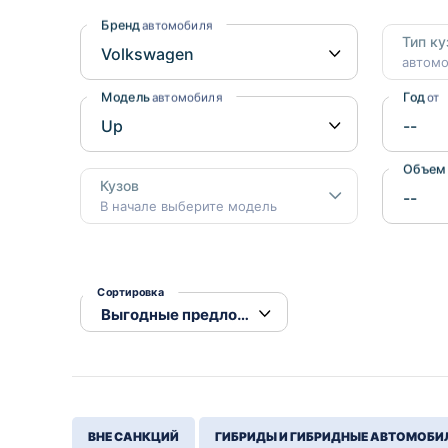
Honda
Daihatsu
Бренд
автомобиля
Тип ку
Mazda
Tesla
автом
Suzuki
Модель
Год
автомобиля
от
Mitsubishi
Subaru
Объем
Кузов
В начале выберите модель
Сортировка
ВНЕ САНКЦИЙ
ГИБРИДЫ И ГИБРИДНЫЕ АВТОМОБИ