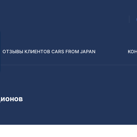
ОТЗЫВЫ КЛИЕНТОВ CARS FROM JAPAN
КО
Распилы и конструкторы
В РАЗБОР БЕЗ ПТС
ционов
Toyota
Isuzu
enz
Nissan
Lexus