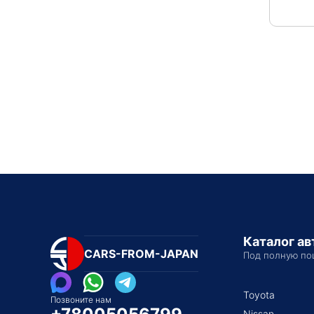
Каталог а
CARS-FROM-JAPAN
Под полную по
Toyota
Позвоните нам
Nissan