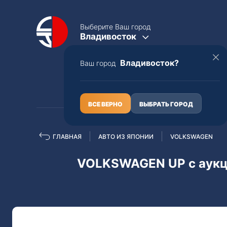
Выберите Ваш город
Владивосток
Владивосток?
Ваш город
КАТАЛОГ
О НАС
ВСЕ ВЕРНО
ВЫБРАТЬ ГОРОД
ГЛАВНАЯ
АВТО ИЗ ЯПОНИИ
VOLKSWAGEN
Полная пошлина
ЦЕЛЫЕ АВТО С ПТС
VOLKSWAGEN UP с аук
Toyota
Lexus
Nissan
Mercedes-B