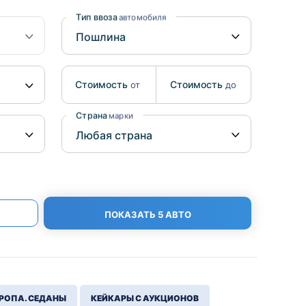
Benz
Mazda
Тип ввоза
автомобиля
Mitsubishi
Isuzu
Стоимость
Стоимость
от
до
Hino
Страна
марки
ПОКАЗАТЬ 5 АВТО
РОПА. СЕДАНЫ
КЕЙКАРЫ С АУКЦИОНОВ