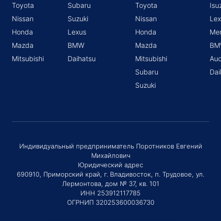
Toyota
Subaru
Toyota
Isu
Nissan
Suzuki
Nissan
Lex
Honda
Lexus
Honda
Me
Mazda
BMW
Mazda
BM
Mitsubishi
Daihatsu
Mitsubishi
Aud
Subaru
Dai
Suzuki
Индивидуальный предприниматель Поротников Евгений
Михайлович
Юридический адрес
690910, Приморский край, г. Владивосток, п. Трудовое, ул.
Лермонтова, дом № 37, кв. 101
ИНН 253912117785
ОГРНИП 320253600036730