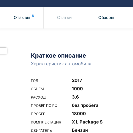
Honda
Mercedes-
Mazda
BMW
8
Отзывы
Статьи
Обзоры
Mitsubishi
Audi
Subaru
Daihatsu
Suzuki
Краткое описание
Характеристик автомобиля
2017
ГОД
1000
ОБЪЕМ
3.6
РАСХОД
без пробега
ПРОБЕГ ПО РФ
18000
ПРОБЕГ
X L Package S
КОМПЛЕКТАЦИЯ
Бензин
ДВИГАТЕЛЬ