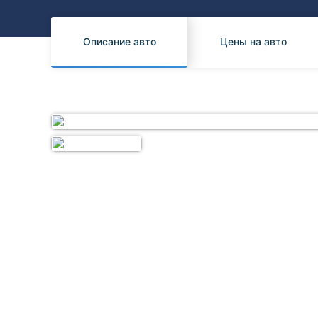
Honda
Daihatsu
Mazda
Tesla
Описание авто
Цены на авто
Suzuki
Mitsubishi
Subaru