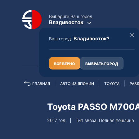
Выберите Ваш город
Владивосток
Владивосток?
Ваш город
КАТАЛОГ
О НАС
ВСЕ ВЕРНО
ВЫБРАТЬ ГОРОД
ГЛАВНАЯ
АВТО ИЗ ЯПОНИИ
TOYOTA
PAS
Полная пошлина
ЦЕЛЫЕ АВТО С ПТС
Toyota PASSO M700
Toyota
Lexus
2017 год
Тип ввоза: Полная пошлина
Nissan
Mercedes-B