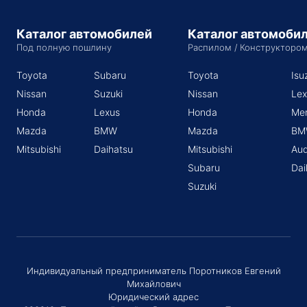
Каталог автомобилей
Каталог автомоби
Под полную пошлину
Распилом / Конструкторо
Toyota
Subaru
Toyota
Isu
Nissan
Suzuki
Nissan
Lex
Honda
Lexus
Honda
Me
Mazda
BMW
Mazda
BM
Mitsubishi
Daihatsu
Mitsubishi
Aud
Subaru
Dai
Suzuki
Индивидуальный предприниматель Поротников Евгений
Михайлович
Юридический адрес