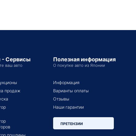
 - Сервисы
Полезная информация
те ваш авто
О покупке авто из Японии
укционы
Информация
ка продаж
Варианты оплаты
уска
Отзывы
тор
Наши гарантии
тор
ПРЕТЕНЗИИ
торов
тор пошлины