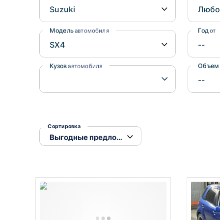
Honda
Daihatsu
Mazda
Tesla
Модель
Год
автомобиля
от
Suzuki
Mitsubishi
Кузов
Объем
автомобиля
Subaru
Сортировка