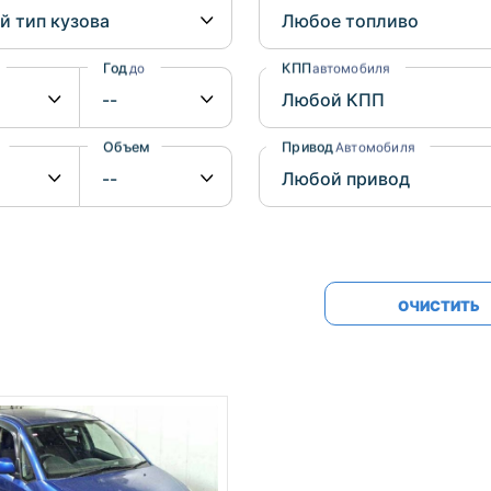
Honda
Mercedes-
Mazda
BMW
Год
КПП
до
автомобиля
Mitsubishi
Audi
Subaru
Daihatsu
Объем
Привод
от
до
Автомобиля
Suzuki
ОЧИСТИТЬ