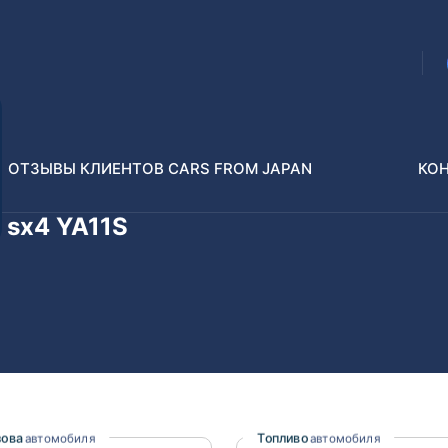
ОТЗЫВЫ КЛИЕНТОВ CARS FROM JAPAN
КО
 sx4 YA11S
Распилы и конструкторы
В РАЗБОР БЕЗ ПТС
Toyota
Isuzu
enz
Nissan
Lexus
зова
Топливо
автомобиля
автомобиля