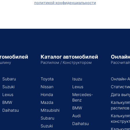
политикой конфиденциальности
втомобилей
Каталог автомобилей
Онлайн
шлину
Распилом / Конструктором
Рассчитай
Subaru
Toyota
Isuzu
Онлайн-А
Suzuki
Nissan
Lexus
Статисти
Lexus
Honda
Mercedes-
Дата вып
Benz
BMW
Mazda
Калькуля
BMW
распилов
Daihatsu
Mitsubishi
Audi
Калькуля
Subaru
конструк
Daihatsu
Suzuki
Калькуля