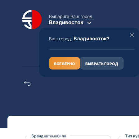
Выберите Ваш город
Владивосток
Владивосток?
Ваш город
КАТАЛОГ
О НАС
ВСЕ ВЕРНО
ВЫБРАТЬ ГОРОД
Конструкторы Suzuki
Полная пошлина
ЦЕЛЫЕ АВТО С ПТС
Toyota
Lexus
Nissan
Mercedes-B
Бренд
Тип ку
автомобиля