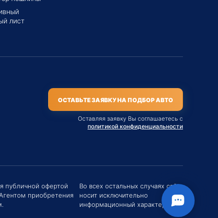
ивный
ый лист
ОСТАВЬТЕ ЗАЯВКУ НА ПОДБОР АВТО
Оставляя заявку Вы соглашаетесь с
политикой конфиденциальности
твуйте! Если у вас есть вопросы (Цена,
поставки, условия договора и пр.) можете
их мне в чат!
ся публичной офертой
Во всех остальных случаях сайт
 Агентом приобретения
носит исключительно
вгений Хоменко
.
информационный характер.