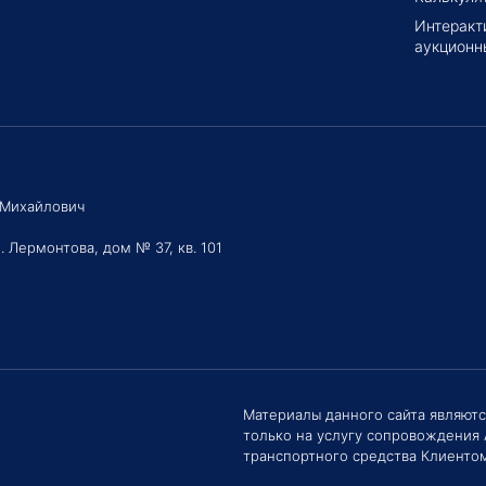
Интеракт
аукционн
 Михайлович
. Лермонтова, дом № 37, кв. 101
Здравс
Сроки 
задать 
Материалы данного сайта являют
только на услугу сопровождения
Е
транспортного средства Клиентом