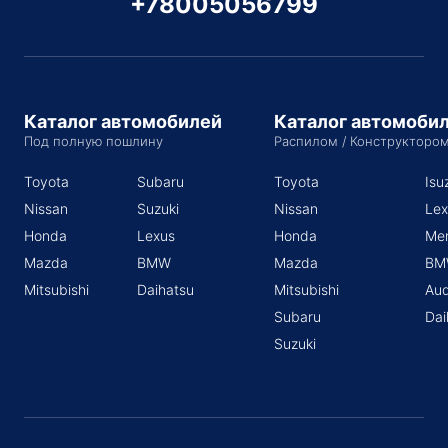
+78005056799
Каталог автомобилей
Каталог автомоби
Под полную пошлину
Распилом / Конструкторо
Toyota
Subaru
Toyota
Isu
Nissan
Suzuki
Nissan
Lex
Honda
Lexus
Honda
Me
Mazda
BMW
Mazda
BM
Mitsubishi
Daihatsu
Mitsubishi
Aud
Subaru
Dai
Suzuki