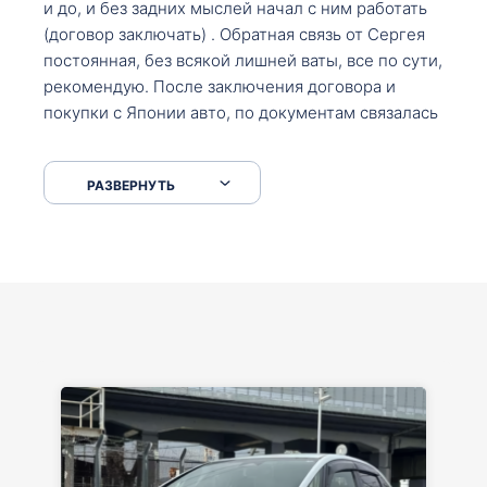
и до, и без задних мыслей начал с ним работать
(договор заключать) . Обратная связь от Сергея
постоянная, без всякой лишней ваты, все по сути,
рекомендую. После заключения договора и
покупки с Японии авто, по документам связалась
со мной Мария, все подсказала, куда, что и как,
что заполнить, куда зайти, образцы и т.д. После
РАЗВЕРНУТЬ
приехал за авто. Меня тепло встретили Сергей с
Марией. Автомобиль забрал, все супер. Спасибо
вам большое. Буду еще обращаться.