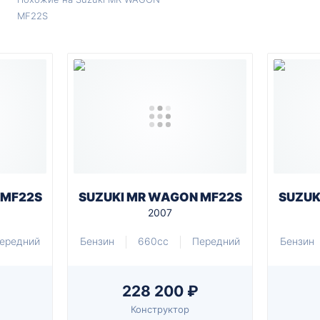
MF22S
 MF22S
SUZUKI MR WAGON MF22S
SUZUK
2007
ередний
Бензин
660cc
Передний
Бензин
228 200 ₽
Конструктор