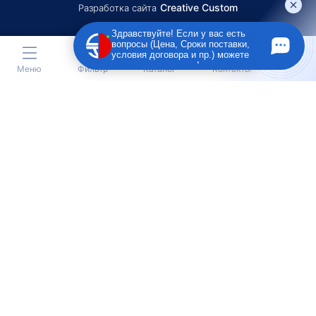
Creative Custom
Разработка сайта
Здравствуйте! Если у вас есть
вопросы (Цена, Сроки поставки,
условия договора и пр.) можете
задать их мне в чат!
Меню
Фильтр
Каталог
Контакты