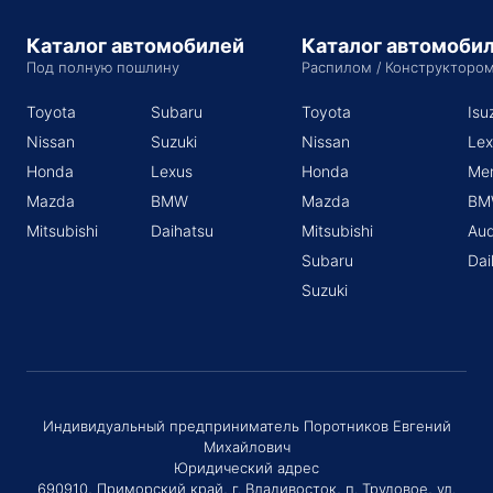
Каталог автомобилей
Каталог автомоби
Под полную пошлину
Распилом / Конструкторо
Toyota
Subaru
Toyota
Isu
Nissan
Suzuki
Nissan
Lex
Honda
Lexus
Honda
Me
Mazda
BMW
Mazda
BM
Mitsubishi
Daihatsu
Mitsubishi
Aud
Subaru
Dai
Suzuki
Индивидуальный предприниматель Поротников Евгений
Михайлович
Юридический адрес
690910, Приморский край, г. Владивосток, п. Трудовое, ул.