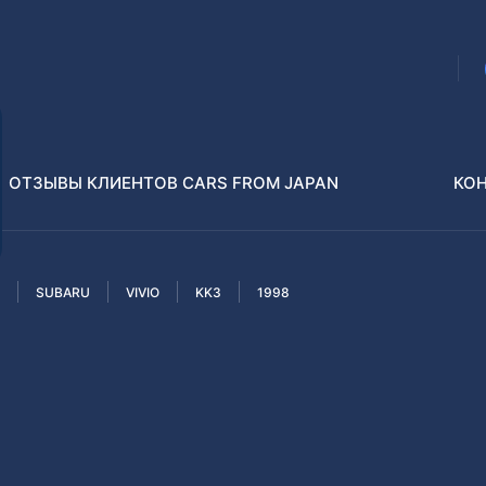
ОТЗЫВЫ КЛИЕНТОВ CARS FROM JAPAN
КО
SUBARU
VIVIO
KK3
1998
Распилы и конструкторы
В РАЗБОР БЕЗ ПТС
Toyota
Isuzu
enz
Nissan
Lexus