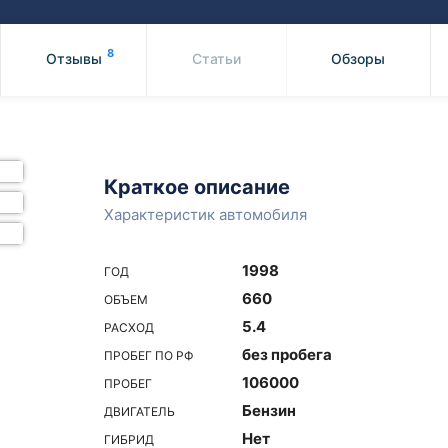
Honda
Mercedes-
Mazda
BMW
8
Отзывы
Статьи
Обзоры
Mitsubishi
Audi
Subaru
Daihatsu
Suzuki
Краткое описание
Характеристик автомобиля
1998
ГОД
660
ОБЪЕМ
5.4
РАСХОД
без пробега
ПРОБЕГ ПО РФ
106000
ПРОБЕГ
Бензин
ДВИГАТЕЛЬ
Нет
ГИБРИД