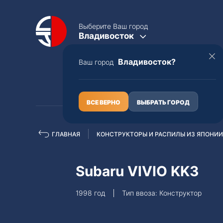
Выберите Ваш город
Владивосток
Владивосток?
Ваш город
КАТАЛОГ
О НАС
ВСЕ ВЕРНО
ВЫБРАТЬ ГОРОД
ГЛАВНАЯ
КОНСТРУКТОРЫ И РАСПИЛЫ ИЗ ЯПОНИИ
Полная пошлина
ЦЕЛЫЕ АВТО С ПТС
Subaru VIVIO KK3
Toyota
Lexus
1998 год
Тип ввоза: Конструктор
Nissan
Mercedes-B