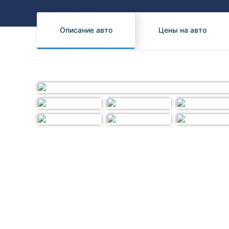
Honda
Daihatsu
Mazda
Tesla
Описание авто
Цены на авто
Suzuki
Mitsubishi
Subaru