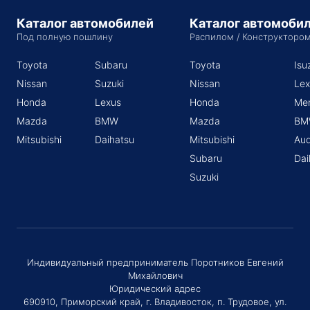
Каталог автомобилей
Каталог автомоби
Под полную пошлину
Распилом / Конструкторо
Toyota
Subaru
Toyota
Isu
Nissan
Suzuki
Nissan
Lex
Honda
Lexus
Honda
Me
Mazda
BMW
Mazda
BM
Mitsubishi
Daihatsu
Mitsubishi
Aud
Subaru
Dai
Suzuki
Индивидуальный предприниматель Поротников Евгений
Михайлович
Юридический адрес
690910, Приморский край, г. Владивосток, п. Трудовое, ул.