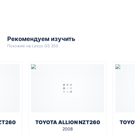
Рекомендуем изучить
Похожие на Lexus GS 350
ZT260
TOYOTA ALLION NZT260
TOYO
2008