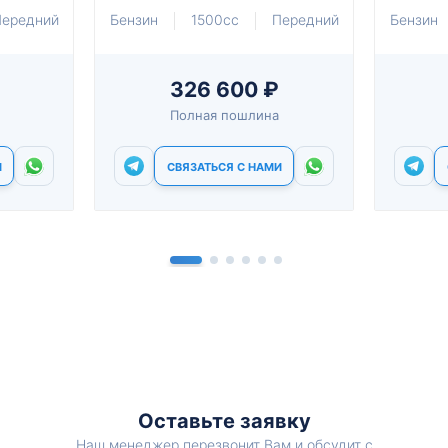
ередний
Бензин
1500cc
Передний
Бензин
326 600 ₽
Полная пошлина
И
СВЯЗАТЬСЯ С НАМИ
Оставьте заявку
Наш менеджер перезвонит Вам и обсудит с