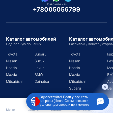
Позвоните нам
+78005056799
Каталог автомобилей
Каталог автомоби
Под полную пошлину
Распилом / Конструкторо
Toyota
Subaru
Toyota
Isu
Nissan
Suzuki
Nissan
Lex
Honda
Lexus
Honda
Me
Mazda
BMW
Mazda
BM
Mitsubishi
Daihatsu
Mitsubishi
Aud
Subaru
Dai
Suzuki
Здравствуйте! Если у вас есть
вопросы (Цена, Сроки поставки,
условия договора и пр.) можете
задать их мне в чат!
Меню
Фильтр
Каталог
Контакты