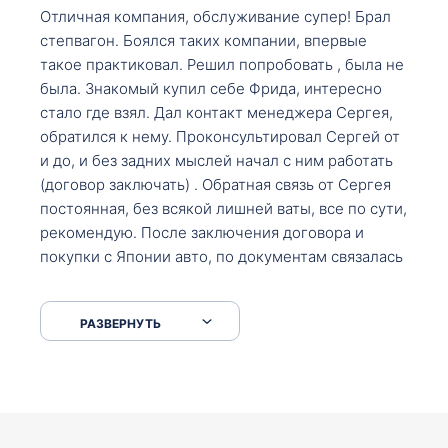
Отличная компания, обслуживание супер! Брал
степвагон. Боялся таких компании, впервые
такое практиковал. Решил попробовать , была не
была. Знакомый купил себе Фрида, интересно
стало где взял. Дал контакт менеджера Сергея,
обратился к нему. Проконсультировал Сергей от
и до, и без задних мыслей начал с ним работать
(договор заключать) . Обратная связь от Сергея
постоянная, без всякой лишней ваты, все по сути,
рекомендую. После заключения договора и
покупки с Японии авто, по документам связалась
со мной Мария, все подсказала, куда, что и как,
что заполнить, куда зайти, образцы и т.д. После
РАЗВЕРНУТЬ
приехал за авто. Меня тепло встретили Сергей с
Марией. Автомобиль забрал, все супер. Спасибо
вам большое. Буду еще обращаться.