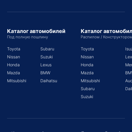
Каталог автомобилей
Каталог автомоби
Под полную пошлину
Распилом / Конструкторо
Toyota
Subaru
Toyota
Isu
Nissan
Suzuki
Nissan
Lex
Honda
Lexus
Honda
Me
Mazda
BMW
Mazda
BM
Mitsubishi
Daihatsu
Mitsubishi
Aud
Subaru
Dai
Suzuki