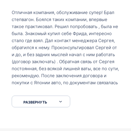
Отличная компания, обслуживание супер! Брал
степвагон. Боялся таких компании, впервые
такое практиковал. Решил попробовать , была не
была. Знакомый купил себе Фрида, интересно
стало где взял. Дал контакт менеджера Сергея,
обратился к нему. Проконсультировал Сергей от
и до, и без задних мыслей начал с ним работать
(договор заключать) . Обратная связь от Сергея
постоянная, без всякой лишней ваты, все по сути,
рекомендую. После заключения договора и
покупки с Японии авто, по документам связалась
со мной Мария, все подсказала, куда, что и как,
что заполнить, куда зайти, образцы и т.д. После
РАЗВЕРНУТЬ
приехал за авто. Меня тепло встретили Сергей с
Марией. Автомобиль забрал, все супер. Спасибо
вам большое. Буду еще обращаться.