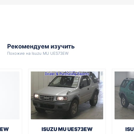
Рекомендуем изучить
Похожие на Isuzu MU UES73EW
3EW
ISUZU MU UES73EW
IS