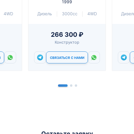
1999
4WD
Дизель
3000cc
4WD
Дизел
266 300 ₽
Конструктор
И
СВЯЗАТЬСЯ С НАМИ
Оставьте заявку