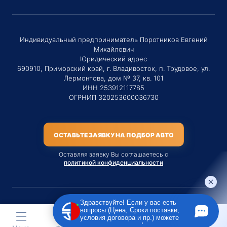
Индивидуальный предприниматель Поротников Евгений
Михайлович
Юридический адрес
690910, Приморский край, г. Владивосток, п. Трудовое, ул.
Лермонтова, дом № 37, кв. 101
ИНН 253912117785
ОГРНИП 320253600036730
ОСТАВЬТЕ ЗАЯВКУ НА ПОДБОР АВТО
Оставляя заявку Вы соглашаетесь с
политикой конфиденциальности
Здравствуйте! Если у вас есть
вопросы (Цена, Сроки поставки,
Материалы данного сайта являются публичной офертой
условия договора и пр.) можете
только на услугу сопровождения Агентом приобретения
задать их мне в чат!