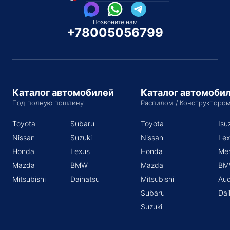
Позвоните нам
+78005056799
Каталог автомобилей
Каталог автомоби
Под полную пошлину
Распилом / Конструкторо
Toyota
Subaru
Toyota
Isu
Nissan
Suzuki
Nissan
Lex
Honda
Lexus
Honda
Me
Mazda
BMW
Mazda
BM
Mitsubishi
Daihatsu
Mitsubishi
Aud
Subaru
Dai
Suzuki