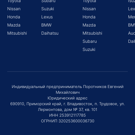
Toyota
Subaru
Toyota
Isu
Nissan
Suzuki
Nissan
Lex
Honda
Lexus
Honda
Me
Mazda
BMW
Mazda
BM
Mitsubishi
Daihatsu
Mitsubishi
Aud
Subaru
Dai
Suzuki
Индивидуальный предприниматель Поротников Евгений
Михайлович
Юридический адрес
690910, Приморский край, г. Владивосток, п. Трудовое, ул.
Лермонтова, дом № 37, кв. 101
ИНН 253912117785
ОГРНИП 320253600036730