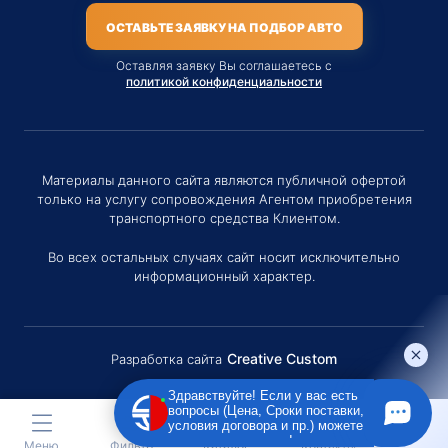
ОСТАВЬТЕ ЗАЯВКУ НА ПОДБОР АВТО
Оставляя заявку Вы соглашаетесь с
политикой конфиденциальности
Материалы данного сайта являются публичной офертой
только на услугу сопровождения Агентом приобретения
транспортного средства Клиентом.
Во всех остальных случаях сайт носит исключительно
информационный характер.
Creative Custom
Разработка сайта
Здравствуйте! Если у вас есть
вопросы (Цена, Сроки поставки,
условия договора и пр.) можете
задать их мне в чат!
Меню
Фильтр
Каталог
Контакты