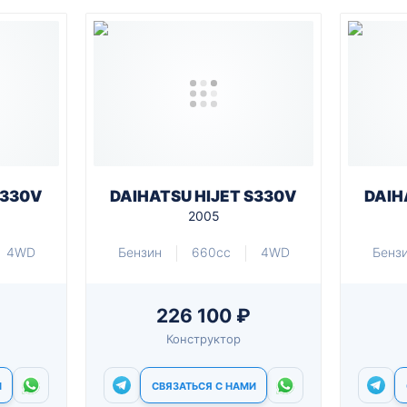
S330V
DAIHATSU HIJET S330V
DAIH
2005
4WD
Бензин
660cc
4WD
Бенз
226 100 ₽
Конструктор
И
СВЯЗАТЬСЯ С НАМИ