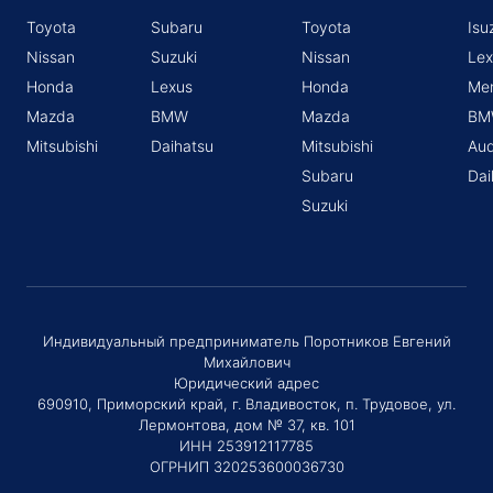
Toyota
Subaru
Toyota
Isu
Nissan
Suzuki
Nissan
Lex
Honda
Lexus
Honda
Me
Mazda
BMW
Mazda
BM
Mitsubishi
Daihatsu
Mitsubishi
Aud
Subaru
Dai
Suzuki
Индивидуальный предприниматель Поротников Евгений
Михайлович
Юридический адрес
690910, Приморский край, г. Владивосток, п. Трудовое, ул.
Лермонтова, дом № 37, кв. 101
ИНН 253912117785
ОГРНИП 320253600036730