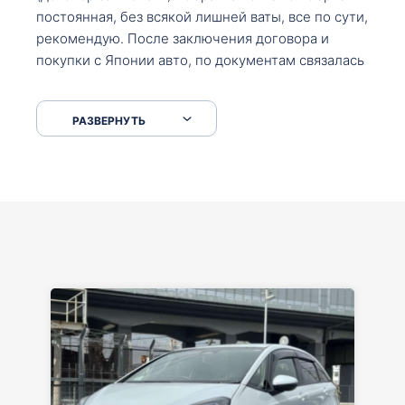
постоянная, без всякой лишней ваты, все по сути,
рекомендую. После заключения договора и
покупки с Японии авто, по документам связалась
со мной Мария, все подсказала, куда, что и как,
что заполнить, куда зайти, образцы и т.д. После
РАЗВЕРНУТЬ
приехал за авто. Меня тепло встретили Сергей с
Марией. Автомобиль забрал, все супер. Спасибо
вам большое. Буду еще обращаться.