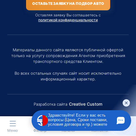
ОСТАВЬТЕ ЗАЯВКУ НА ПОДБОР АВТО
Оставляя заявку Вы соглашаетесь с
политикой конфиденциальности
Материалы данного сайта являются публичной офертой
только на услугу сопровождения Агентом приобретения
транспортного средства Клиентом.
Во всех остальных случаях сайт носит исключительно
информационный характер.
Creative Custom
Разработка сайта
Здравствуйте! Если у вас есть
вопросы (Цена, Сроки поставки,
условия договора и пр.) можете
задать их мне в чат!
Меню
Фильтр
Каталог
Контакты