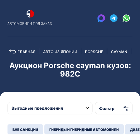
АВТОМОБИЛИ ПОД ЗАКАЗ
ГЛАВНАЯ
АВТО ИЗ ЯПОНИИ
PORSCHE
CAYMAN
98
Аукцион Porsche cayman кузов:
982C
Фильтр
ВНЕ САНКЦИЙ
ГИБРИДЫ И ГИБРИДНЫЕ АВТОМОБИЛИ
ДИЗЕ