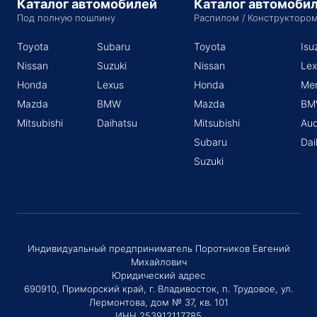
Каталог автомобилей
Каталог автомоби
Под полную пошлину
Распилом / Конструкторо
Toyota
Subaru
Toyota
Isu
Nissan
Suzuki
Nissan
Lex
Honda
Lexus
Honda
Me
Mazda
BMW
Mazda
BM
Mitsubishi
Daihatsu
Mitsubishi
Aud
Subaru
Dai
Suzuki
Индивидуальный предприниматель Поротников Евгений
Михайлович
Юридический адрес
690910, Приморский край, г. Владивосток, п. Трудовое, ул.
Лермонтова, дом № 37, кв. 101
ИНН 253912117785