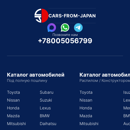
CARS-FROM-JAPAN
Позвоните нам
+78005056799
Каталог автомобилей
Каталог автомоби
Под полную пошлину
Распилом / Конструкторо
Toyota
Subaru
Toyota
Isu
Nissan
Suzuki
Nissan
Lex
Honda
Lexus
Honda
Me
Mazda
BMW
Mazda
BM
Mitsubishi
Daihatsu
Mitsubishi
Aud