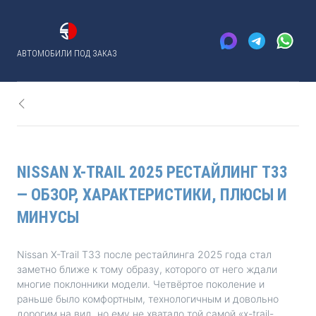
АВТОМОБИЛИ ПОД ЗАКАЗ
NISSAN X-TRAIL 2025 РЕСТАЙЛИНГ T33
— ОБЗОР, ХАРАКТЕРИСТИКИ, ПЛЮСЫ И
МИНУСЫ
Nissan X-Trail T33 после рестайлинга 2025 года стал
заметно ближе к тому образу, которого от него ждали
многие поклонники модели. Четвёртое поколение и
раньше было комфортным, технологичным и довольно
дорогим на вид, но ему не хватало той самой «x-trail-