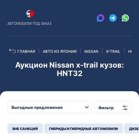
АВТОМОБИЛИ ПОД ЗАКАЗ
ГЛАВНАЯ
АВТО ИЗ ЯПОНИИ
NISSAN
X-TRAIL
HNT3
Аукцион Nissan x-trail кузов:
HNT32
Фильтр
ВНЕ САНКЦИЙ
ГИБРИДЫ И ГИБРИДНЫЕ АВТОМОБИЛИ
ДИЗЕ