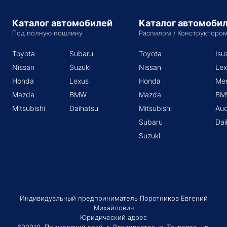
Каталог автомобилей
Каталог автомоби
Под полную пошлину
Распилом / Конструкторо
Toyota
Subaru
Toyota
Isu
Nissan
Suzuki
Nissan
Lex
Honda
Lexus
Honda
Me
Mazda
BMW
Mazda
BM
Mitsubishi
Daihatsu
Mitsubishi
Aud
Subaru
Dai
Suzuki
Индивидуальный предприниматель Поротников Евгений
Михайлович
Юридический адрес