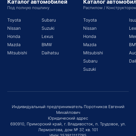
Каталог автомобилей
Каталог автомоби
Под полную пошлину
Распилом / Конструкторо
Toyota
Subaru
Toyota
Isu
Nissan
Suzuki
Nissan
Lex
Honda
Lexus
Honda
Me
Mazda
BMW
Mazda
BM
Mitsubishi
Daihatsu
Mitsubishi
Aud
Subaru
Dai
Suzuki
Индивидуальный предприниматель Поротников Евгений
Михайлович
Юридический адрес
690910, Приморский край, г. Владивосток, п. Трудовое, ул.
Лермонтова, дом № 37, кв. 101
ИНН 253912117785