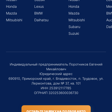
Honda
Lexus
Honda
Me
Mazda
BMW
Mazda
BM
Mitsubishi
Daihatsu
Mitsubishi
Aud
Subaru
Dai
Suzuki
Индивидуальный предприниматель Поротников Евгений
Михайлович
Юридический адрес
690910, Приморский край, г. Владивосток, п. Трудовое, ул.
Лермонтова, дом № 37, кв. 101
ИНН 253912117785
ОГРНИП 320253600036730
ОСТАВЬТЕ ЗАЯВКУ НА ПОДБОР АВТО