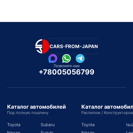
CARS-FROM-JAPAN
Позвоните нам
+78005056799
Каталог автомобилей
Каталог автомоби
Под полную пошлину
Распилом / Конструкторо
Toyota
Subaru
Toyota
Isu
Nissan
Suzuki
Nissan
Lex