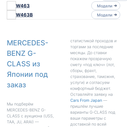
W463
Модели
W463B
Модели
статистикой проходов и
MERCEDES-
торгами за последние
BENZ G-
месяцы. До ставки
покажем прозрачную
CLASS из
смету «под ключ» (лот,
сборы, фрахт,
Японии под
страхование, таможня,
услуги) и согласуем
заказ
комфортный бюджет.
Оставляйте заявку на
Cars From Japan
—
Мы подберём
пришлём лучшие
MERCEDES-BENZ G-
варианты G-CLASS под
CLASS с аукциона (USS,
ваши параметры с
TAA, JU, ARAI) —
доставкой по всей