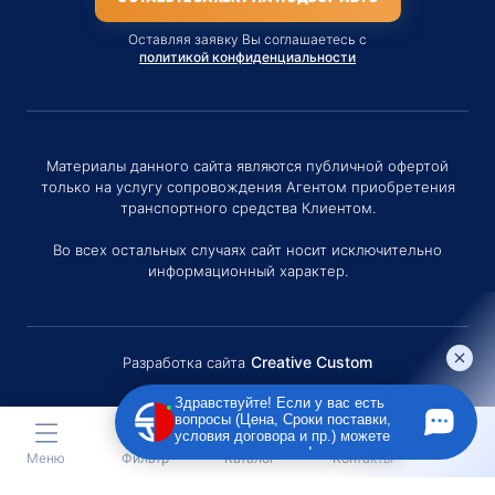
Оставляя заявку Вы соглашаетесь с
политикой конфиденциальности
Материалы данного сайта являются публичной офертой
только на услугу сопровождения Агентом приобретения
транспортного средства Клиентом.
Во всех остальных случаях сайт носит исключительно
информационный характер.
Creative Custom
Разработка сайта
Здравствуйте! Если у вас есть
вопросы (Цена, Сроки поставки,
условия договора и пр.) можете
задать их мне в чат!
Меню
Фильтр
Каталог
Контакты