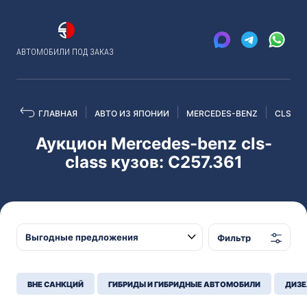
АВТОМОБИЛИ ПОД ЗАКАЗ
ГЛАВНАЯ
АВТО ИЗ ЯПОНИИ
MERCEDES-BENZ
CLS-CL
Аукцион Mercedes-benz cls-
class кузов: C257.361
Фильтр
ВНЕ САНКЦИЙ
ГИБРИДЫ И ГИБРИДНЫЕ АВТОМОБИЛИ
ДИЗЕ