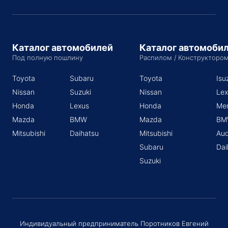
Каталог автомобилей
Каталог автомоби
Под полную пошлину
Распилом / Конструкторо
Toyota
Subaru
Toyota
Isu
Nissan
Suzuki
Nissan
Lex
Honda
Lexus
Honda
Me
Mazda
BMW
Mazda
BM
Mitsubishi
Daihatsu
Mitsubishi
Aud
Subaru
Dai
Suzuki
Индивидуальный предприниматель Поротников Евгений