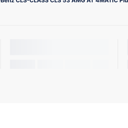
Benz CLS-CLASS CLS 53 AMG AT 4MATIC Plu