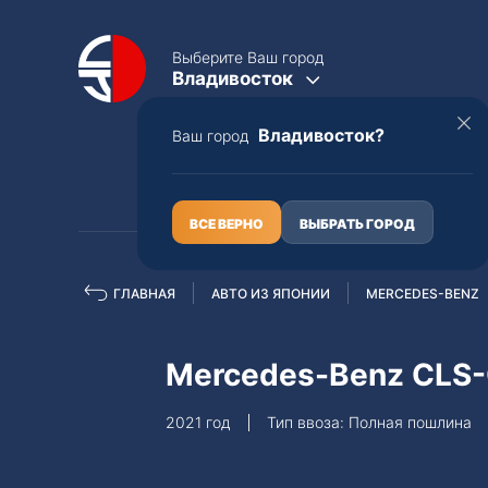
Выберите Ваш город
Владивосток
Владивосток?
Ваш город
КАТАЛОГ
О НАС
ВСЕ ВЕРНО
ВЫБРАТЬ ГОРОД
ГЛАВНАЯ
АВТО ИЗ ЯПОНИИ
MERCEDES-BENZ
Полная пошлина
ЦЕЛЫЕ АВТО С ПТС
Mercedes-Benz CLS-
Toyota
Lexus
2021 год
Тип ввоза: Полная пошлина
Nissan
Mercedes-B