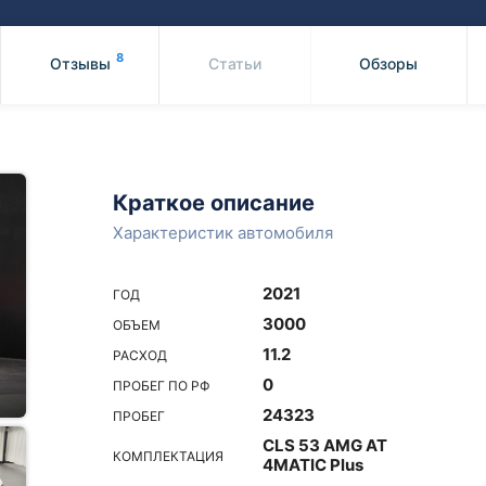
Honda
Mercedes-
Mazda
BMW
8
Отзывы
Статьи
Обзоры
Mitsubishi
Audi
Subaru
Daihatsu
Suzuki
Краткое описание
Характеристик автомобиля
2021
ГОД
3000
ОБЪЕМ
11.2
РАСХОД
0
ПРОБЕГ ПО РФ
24323
ПРОБЕГ
CLS 53 AMG AT
КОМПЛЕКТАЦИЯ
4MATIC Plus