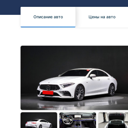
Honda
Daihatsu
Mazda
Tesla
Описание авто
Цены на авто
Suzuki
Mitsubishi
Subaru