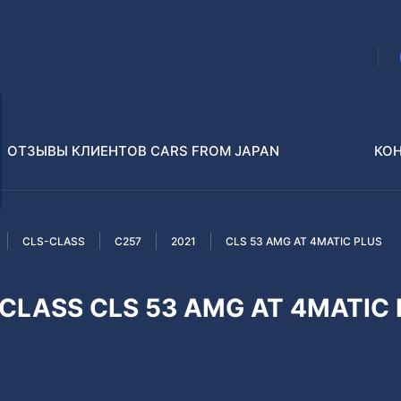
ОТЗЫВЫ КЛИЕНТОВ CARS FROM JAPAN
КО
CLS-CLASS
C257
2021
CLS 53 AMG AT 4MATIC PLUS
Распилы и конструкторы
В РАЗБОР БЕЗ ПТС
CLASS CLS 53 AMG AT 4MATIC 
Toyota
Isuzu
enz
Nissan
Lexus