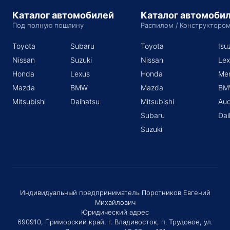
Каталог автомобилей
Каталог автомоби
Под полную пошлину
Распилом / Конструкторо
Toyota
Subaru
Toyota
Isu
Nissan
Suzuki
Nissan
Lex
Honda
Lexus
Honda
Me
Mazda
BMW
Mazda
BM
Mitsubishi
Daihatsu
Mitsubishi
Aud
Subaru
Dai
Suzuki
Индивидуальный предприниматель Поротников Евгений
Михайлович
Юридический адрес
690910, Приморский край, г. Владивосток, п. Трудовое, ул.