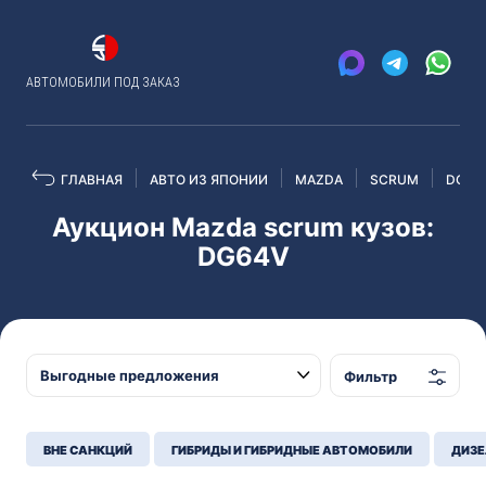
АВТОМОБИЛИ ПОД ЗАКАЗ
ГЛАВНАЯ
АВТО ИЗ ЯПОНИИ
MAZDA
SCRUM
DG64
Аукцион Mazda scrum кузов:
DG64V
Фильтр
ВНЕ САНКЦИЙ
ГИБРИДЫ И ГИБРИДНЫЕ АВТОМОБИЛИ
ДИЗЕ