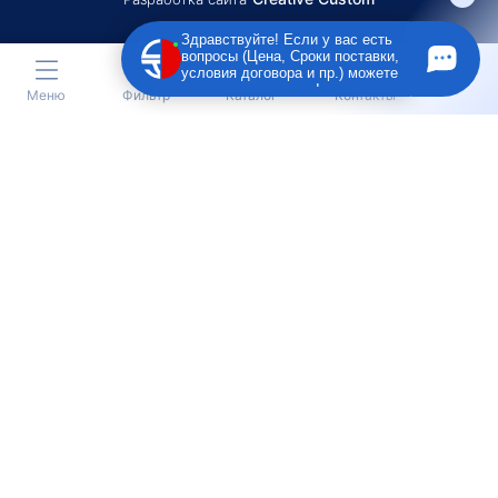
Здравствуйте! Если у вас есть
вопросы (Цена, Сроки поставки,
условия договора и пр.) можете
задать их мне в чат!
Меню
Фильтр
Каталог
Контакты