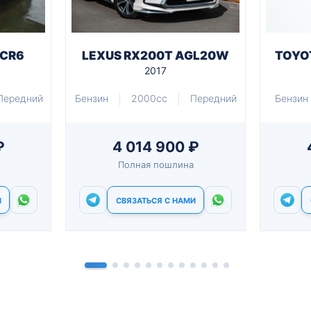
 CR6
LEXUS RX200T AGL20W
TOYO
2017
Передний
Бензин
2000cc
Передний
Бензин
₽
4 014 900 ₽
Полная пошлина
И
СВЯЗАТЬСЯ С НАМИ