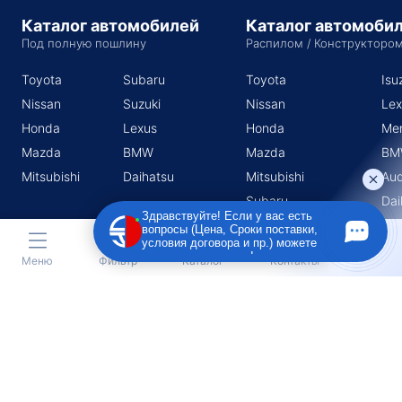
Каталог автомобилей
Каталог автомоби
Под полную пошлину
Распилом / Конструкторо
Toyota
Subaru
Toyota
Isu
Nissan
Suzuki
Nissan
Lex
Honda
Lexus
Honda
Me
Mazda
BMW
Mazda
BM
Mitsubishi
Daihatsu
Mitsubishi
Aud
Subaru
Dai
Здравствуйте! Если у вас есть
Suzuki
вопросы (Цена, Сроки поставки,
условия договора и пр.) можете
задать их мне в чат!
Меню
Фильтр
Каталог
Контакты
Индивидуальный предприниматель Поротников Евгений
Михайлович
Юридический адрес
690910, Приморский край, г. Владивосток, п. Трудовое, ул.