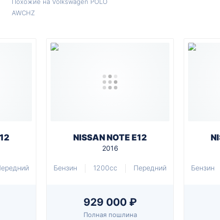
Похожие на Volkswagen POLO
AWCHZ
12
NISSAN NOTE E12
N
2016
Передний
Бензин
1200cc
Передний
Бензин
929 000 ₽
Полная пошлина