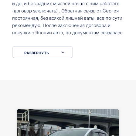
и до, и без задних мыслей начал с ним работать
(договор заключать) . Обратная связь от Сергея
постоянная, без всякой лишней ваты, все по сути,
рекомендую. После заключения договора и
покупки с Японии авто, по документам связалась
со мной Мария, все подсказала, куда, что и как,
что заполнить, куда зайти, образцы и т.д. После
РАЗВЕРНУТЬ
приехал за авто. Меня тепло встретили Сергей с
Марией. Автомобиль забрал, все супер. Спасибо
вам большое. Буду еще обращаться.