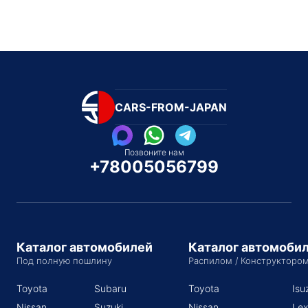
CARS-FROM-JAPAN
Позвоните нам
+78005056799
Каталог автомобилей
Каталог автомоби
Под полную пошлину
Распилом / Конструкторо
Toyota
Subaru
Toyota
Isu
Nissan
Suzuki
Nissan
Lex