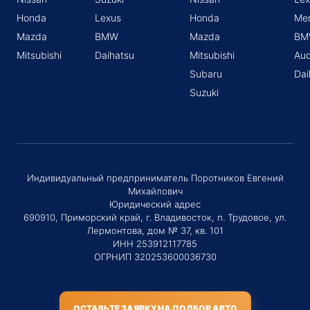
Honda
Lexus
Honda
Me
Mazda
BMW
Mazda
BM
Mitsubishi
Daihatsu
Mitsubishi
Aud
Subaru
Dai
Suzuki
Индивидуальный предприниматель Поротников Евгений
Михайлович
Юридический адрес
690910, Приморский край, г. Владивосток, п. Трудовое, ул.
Лермонтова, дом № 37, кв. 101
ИНН 253912117785
ОГРНИП 320253600036730
ОСТАВЬТЕ ЗАЯВКУ НА ПОДБОР АВТО