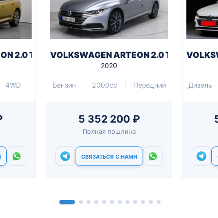
N 2.0 TDI DSG PREMIUM
VOLKSWAGEN ARTEON 2.0 TDI DSG PRE
VOLKSW
2020
4WD
Бензин
2000cc
Передний
Дизель
₽
5 352 200 ₽
Полная пошлина
И
СВЯЗАТЬСЯ С НАМИ