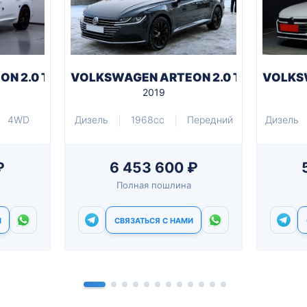
 2.0 TDI DSG PRESTIGE
VOLKSWAGEN ARTEON 2.0 TDI DSG R-LI
VOLKSW
2019
4WD
Дизель
1968cc
Передний
Дизель
₽
6 453 600 ₽
Полная пошлина
И
СВЯЗАТЬСЯ С НАМИ