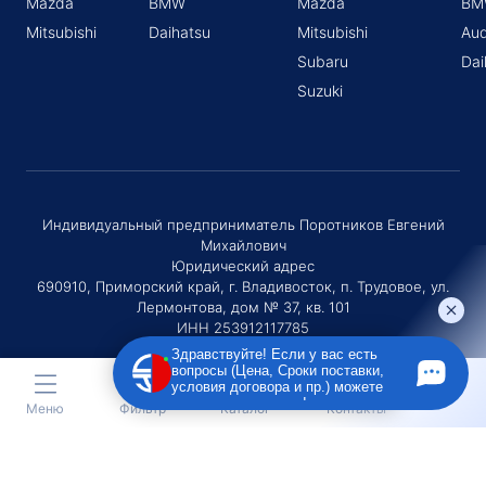
Mazda
BMW
Mazda
BM
Mitsubishi
Daihatsu
Mitsubishi
Aud
Subaru
Dai
Suzuki
Индивидуальный предприниматель Поротников Евгений
Михайлович
Юридический адрес
690910, Приморский край, г. Владивосток, п. Трудовое, ул.
Лермонтова, дом № 37, кв. 101
ИНН 253912117785
ОГРНИП 320253600036730
Здравствуйте! Если у вас есть
вопросы (Цена, Сроки поставки,
условия договора и пр.) можете
задать их мне в чат!
Меню
Фильтр
Каталог
Контакты
ОСТАВЬТЕ ЗАЯВКУ НА ПОДБОР АВТО
Оставляя заявку Вы соглашаетесь с