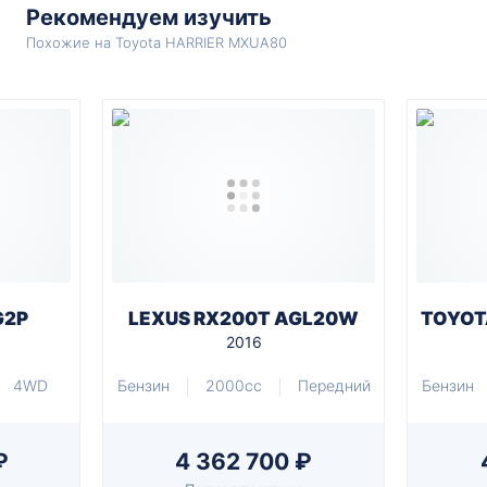
Рекомендуем изучить
Похожие на Toyota HARRIER MXUA80
G2P
LEXUS RX200T AGL20W
TOYOT
2016
4WD
Бензин
2000cc
Передний
Бензин
₽
4 362 700 ₽