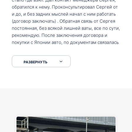
обратился к нему. Проконсультировал Сергей от
и до, и без задних мыслей начал с ним работать
(договор заключать) . Обратная связь от Сергея
постоянная, без всякой лишней ваты, все по сути,
рекомендую. После заключения договора и
покупки с Японии авто, по документам связалась
со мной Мария, все подсказала, куда, что и как,
что заполнить, куда зайти, образцы и т.д. После
РАЗВЕРНУТЬ
приехал за авто. Меня тепло встретили Сергей с
Марией. Автомобиль забрал, все супер. Спасибо
вам большое. Буду еще обращаться.