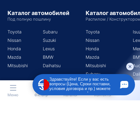
Каталог автомобилей
Каталог автомоби
Под полную пошлину
Распилом / Конструкторо
Toyota
Subaru
Toyota
Isu
Nissan
Suzuki
Nissan
Lex
Honda
Lexus
Honda
Me
Mazda
BMW
Mazda
BM
Mitsubishi
Daihatsu
Mitsubishi
Aud
Subaru
Dai
Здравствуйте! Если у вас есть
Suzuki
вопросы (Цена, Сроки поставки,
условия договора и пр.) можете
задать их мне в чат!
Меню
Фильтр
Каталог
Контакты
Индивидуальный предприниматель Поротников Евгений
Михайлович
Юридический адрес
690910, Приморский край, г. Владивосток, п. Трудовое, ул.