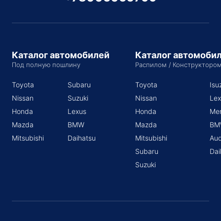
Каталог автомобилей
Каталог автомоби
Под полную пошлину
Распилом / Конструкторо
Toyota
Subaru
Toyota
Isu
Nissan
Suzuki
Nissan
Lex
Honda
Lexus
Honda
Me
Mazda
BMW
Mazda
BM
Mitsubishi
Daihatsu
Mitsubishi
Aud
Subaru
Dai
Suzuki