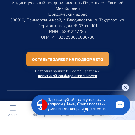
Индивидуальный предприниматель Поротников Евгений
Михайлович
Юридический адрес
690910, Приморский край, г. Владивосток, п. Трудовое, ул.
Лермонтова, дом № 37, кв. 101
ИНН 253912117785
ОГРНИП 320253600036730
ОСТАВЬТЕ ЗАЯВКУ НА ПОДБОР АВТО
Оставляя заявку Вы соглашаетесь с
политикой конфиденциальности
Здравствуйте! Если у вас есть
вопросы (Цена, Сроки поставки,
Материалы данного сайта являются публичной офертой
условия договора и пр.) можете
только на услугу сопровождения Агентом приобретения
задать их мне в чат!
Меню
Фильтр
Каталог
Контакты
транспортного средства Клиентом.
Во всех остальных случаях сайт носит исключительно
информационный характер.