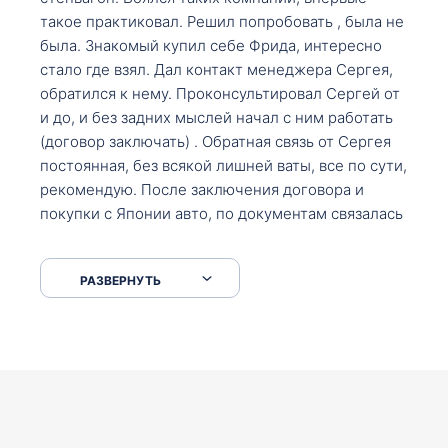
такое практиковал. Решил попробовать , была не
была. Знакомый купил себе Фрида, интересно
стало где взял. Дал контакт менеджера Сергея,
обратился к нему. Проконсультировал Сергей от
и до, и без задних мыслей начал с ним работать
(договор заключать) . Обратная связь от Сергея
постоянная, без всякой лишней ваты, все по сути,
рекомендую. После заключения договора и
покупки с Японии авто, по документам связалась
со мной Мария, все подсказала, куда, что и как,
что заполнить, куда зайти, образцы и т.д. После
РАЗВЕРНУТЬ
приехал за авто. Меня тепло встретили Сергей с
Марией. Автомобиль забрал, все супер. Спасибо
вам большое. Буду еще обращаться.