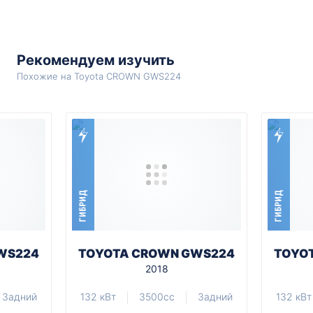
Рекомендуем изучить
Похожие на Toyota CROWN GWS224
ГИБРИД
ГИБРИД
WS224
TOYOTA CROWN GWS224
TOYO
2018
Задний
132 кВт
3500cc
Задний
132 кВт