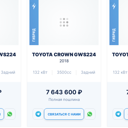
ГИБРИД
ГИБРИД
WS224
TOYOTA CROWN GWS224
TOYO
2018
Задний
132 кВт
3500cc
Задний
132 кВт
₽
7 643 600 ₽
Полная пошлина
И
СВЯЗАТЬСЯ С НАМИ