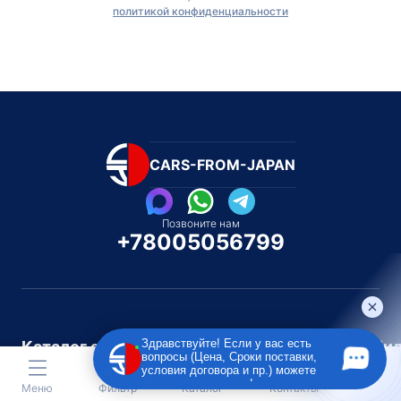
политикой конфиденциальности
CARS-FROM-JAPAN
Позвоните нам
+78005056799
Здравствуйте! Если у вас есть
Каталог автомобилей
Каталог автомоби
вопросы (Цена, Сроки поставки,
Под полную пошлину
Распилом / Конструкторо
условия договора и пр.) можете
задать их мне в чат!
Меню
Фильтр
Каталог
Контакты
Toyota
Subaru
Toyota
Isu