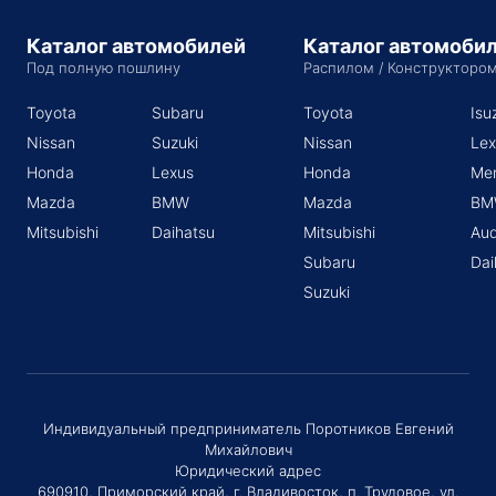
Каталог автомобилей
Каталог автомоби
Под полную пошлину
Распилом / Конструкторо
Toyota
Subaru
Toyota
Isu
Nissan
Suzuki
Nissan
Lex
Honda
Lexus
Honda
Me
Mazda
BMW
Mazda
BM
Mitsubishi
Daihatsu
Mitsubishi
Aud
Subaru
Dai
Suzuki
Индивидуальный предприниматель Поротников Евгений
Михайлович
Юридический адрес
690910, Приморский край, г. Владивосток, п. Трудовое, ул.