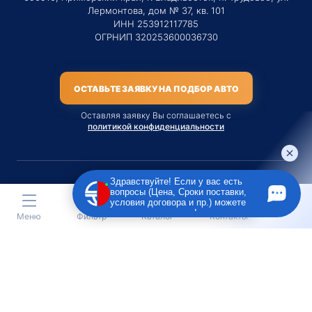
Лермонтова, дом № 37, кв. 101
ИНН 253912117785
ОГРНИП 320253600036730
ОСТАВЬТЕ ЗАЯВКУ НА ПОДБОР АВТО
Оставляя заявку Вы соглашаетесь с
политикой конфиденциальности
Здравствуйте! Если у вас есть
вопросы (Цена, Сроки поставки,
Материалы данного сайта являются публичной офертой
условия договора и пр.) можете
только на услугу сопровождения Агентом приобретения
задать их мне в чат!
Меню
Фильтр
Каталог
Контакты
транспортного средства Клиентом.
Во всех остальных случаях сайт носит исключительно
информационный характер.