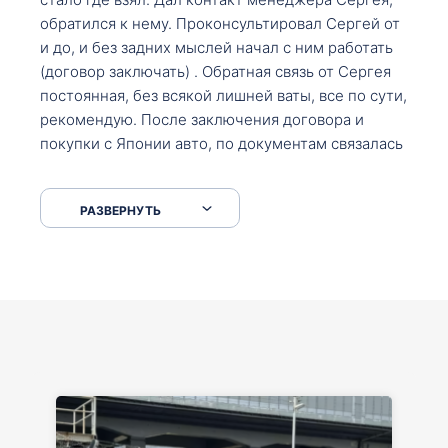
обратился к нему. Проконсультировал Сергей от
и до, и без задних мыслей начал с ним работать
(договор заключать) . Обратная связь от Сергея
постоянная, без всякой лишней ваты, все по сути,
рекомендую. После заключения договора и
покупки с Японии авто, по документам связалась
со мной Мария, все подсказала, куда, что и как,
что заполнить, куда зайти, образцы и т.д. После
РАЗВЕРНУТЬ
приехал за авто. Меня тепло встретили Сергей с
Марией. Автомобиль забрал, все супер. Спасибо
вам большое. Буду еще обращаться.