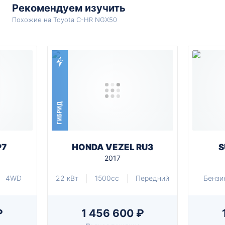
Рекомендуем изучить
Похожие на Toyota C-HR NGX50
ГИБРИД
P7
HONDA VEZEL RU3
S
2017
4WD
22 кВт
1500cc
Передний
Бензи
₽
1 456 600 ₽