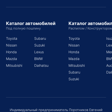
Каталог автомобилей
Каталог автомоби
Под полную пошлину
Распилом / Конструкторо
Toyota
Subaru
Toyota
Isu
Nissan
Suzuki
Nissan
Lex
Honda
Lexus
Honda
Me
Mazda
BMW
Mazda
BM
Mitsubishi
Daihatsu
Mitsubishi
Aud
Subaru
Dai
Suzuki
Индивидуальный предприниматель Поротников Евгений