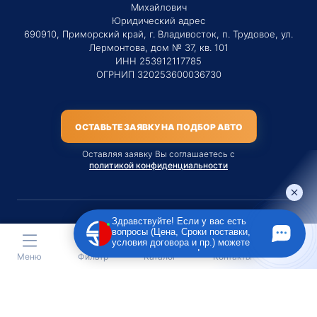
Михайлович
Юридический адрес
690910, Приморский край, г. Владивосток, п. Трудовое, ул.
Лермонтова, дом № 37, кв. 101
ИНН 253912117785
ОГРНИП 320253600036730
ОСТАВЬТЕ ЗАЯВКУ НА ПОДБОР АВТО
Оставляя заявку Вы соглашаетесь с
политикой конфиденциальности
Здравствуйте! Если у вас есть
вопросы (Цена, Сроки поставки,
Материалы данного сайта являются публичной офертой
условия договора и пр.) можете
только на услугу сопровождения Агентом приобретения
задать их мне в чат!
Меню
Фильтр
Каталог
Контакты
транспортного средства Клиентом.
Во всех остальных случаях сайт носит исключительно
информационный характер.