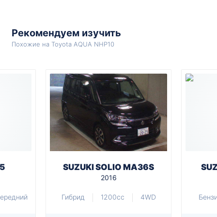
Рекомендуем изучить
Похожие на Toyota AQUA NHP10
5
SUZUKI SOLIO MA36S
SUZ
2016
ередний
Гибрид
1200cc
4WD
Бенз