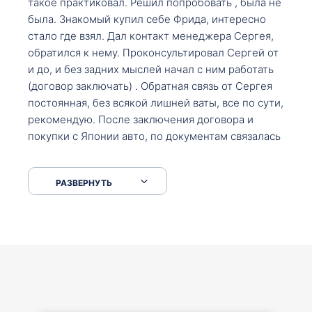
такое практиковал. Решил попробовать , была не
была. Знакомый купил себе Фрида, интересно
стало где взял. Дал контакт менеджера Сергея,
обратился к нему. Проконсультировал Сергей от
и до, и без задних мыслей начал с ним работать
(договор заключать) . Обратная связь от Сергея
постоянная, без всякой лишней ваты, все по сути,
рекомендую. После заключения договора и
покупки с Японии авто, по документам связалась
со мной Мария, все подсказала, куда, что и как,
что заполнить, куда зайти, образцы и т.д. После
РАЗВЕРНУТЬ
приехал за авто. Меня тепло встретили Сергей с
Марией. Автомобиль забрал, все супер. Спасибо
вам большое. Буду еще обращаться.