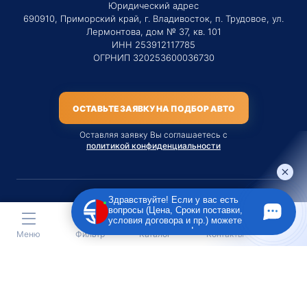
Юридический адрес
690910, Приморский край, г. Владивосток, п. Трудовое, ул.
Лермонтова, дом № 37, кв. 101
ИНН 253912117785
ОГРНИП 320253600036730
ОСТАВЬТЕ ЗАЯВКУ НА ПОДБОР АВТО
Оставляя заявку Вы соглашаетесь с
политикой конфиденциальности
Здравствуйте! Если у вас есть
вопросы (Цена, Сроки поставки,
Материалы данного сайта являются публичной офертой
условия договора и пр.) можете
только на услугу сопровождения Агентом приобретения
задать их мне в чат!
Меню
Фильтр
Каталог
Контакты
транспортного средства Клиентом.
Во всех остальных случаях сайт носит исключительно
информационный характер.