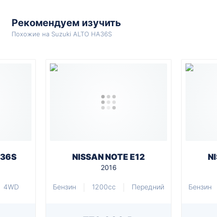
Рекомендуем изучить
Похожие на Suzuki ALTO HA36S
A36S
NISSAN NOTE E12
N
2016
4WD
Бензин
1200cc
Передний
Бензин