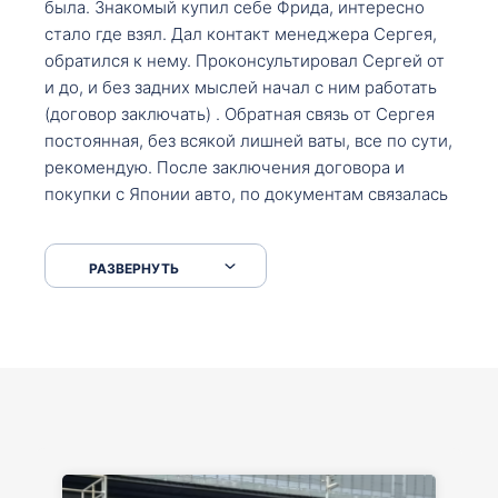
была. Знакомый купил себе Фрида, интересно
стало где взял. Дал контакт менеджера Сергея,
обратился к нему. Проконсультировал Сергей от
и до, и без задних мыслей начал с ним работать
(договор заключать) . Обратная связь от Сергея
постоянная, без всякой лишней ваты, все по сути,
рекомендую. После заключения договора и
покупки с Японии авто, по документам связалась
со мной Мария, все подсказала, куда, что и как,
что заполнить, куда зайти, образцы и т.д. После
РАЗВЕРНУТЬ
приехал за авто. Меня тепло встретили Сергей с
Марией. Автомобиль забрал, все супер. Спасибо
вам большое. Буду еще обращаться.