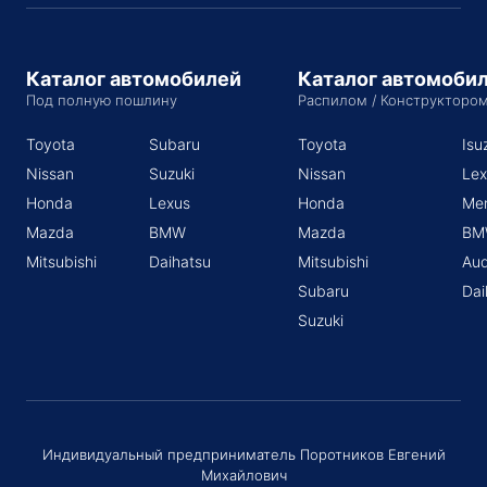
Каталог автомобилей
Каталог автомоби
Под полную пошлину
Распилом / Конструкторо
Toyota
Subaru
Toyota
Isu
Nissan
Suzuki
Nissan
Lex
Honda
Lexus
Honda
Me
Mazda
BMW
Mazda
BM
Mitsubishi
Daihatsu
Mitsubishi
Aud
Subaru
Dai
Suzuki
Индивидуальный предприниматель Поротников Евгений
Михайлович