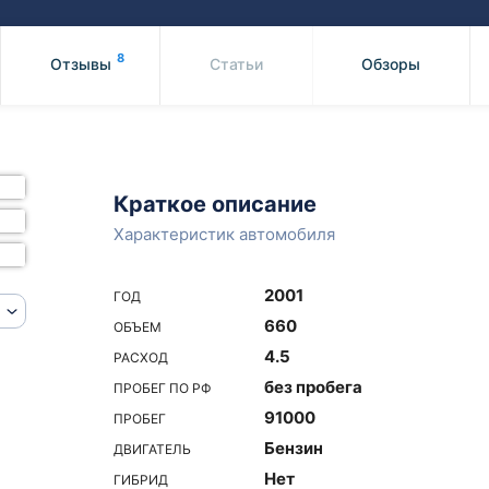
Honda
Mercedes-
Mazda
BMW
8
Отзывы
Статьи
Обзоры
Mitsubishi
Audi
Subaru
Daihatsu
Suzuki
Краткое описание
Характеристик автомобиля
2001
ГОД
660
ОБЪЕМ
4.5
РАСХОД
без пробега
ПРОБЕГ ПО РФ
91000
ПРОБЕГ
Бензин
ДВИГАТЕЛЬ
Нет
ГИБРИД