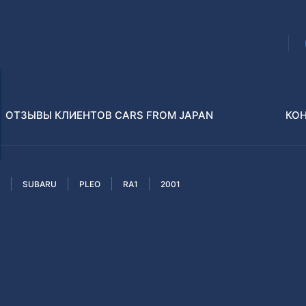
ОТЗЫВЫ КЛИЕНТОВ CARS FROM JAPAN
КО
SUBARU
PLEO
RA1
2001
Распилы и конструкторы
В РАЗБОР БЕЗ ПТС
Toyota
Isuzu
enz
Nissan
Lexus