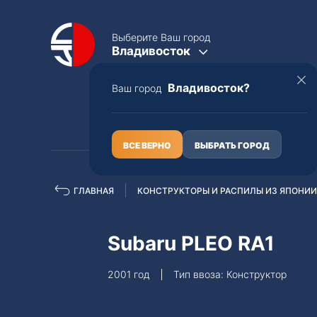
Выберите Ваш город
Владивосток
Владивосток?
Ваш город
КАТАЛОГ
О НАС
ВСЕ ВЕРНО
ВЫБРАТЬ ГОРОД
ГЛАВНАЯ
КОНСТРУКТОРЫ И РАСПИЛЫ ИЗ ЯПОНИИ
Полная пошлина
ЦЕЛЫЕ АВТО С ПТС
Subaru PLEO RA1
Toyota
Lexus
2001 год
Тип ввоза: Конструктор
Nissan
Mercedes-B